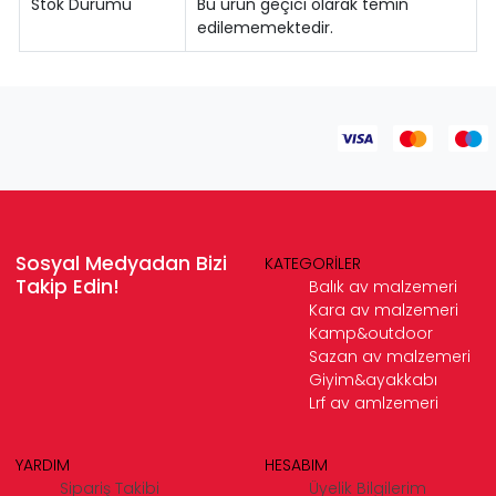
Stok Durumu
Bu ürün geçici olarak temin
edilememektedir.
Sosyal Medyadan Bizi
KATEGORİLER
Takip Edin!
Balık av malzemeri
Kara av malzemeri
Kamp&outdoor
Sazan av malzemeri
Giyim&ayakkabı
Lrf av amlzemeri
YARDIM
HESABIM
Sipariş Takibi
Üyelik Bilgilerim