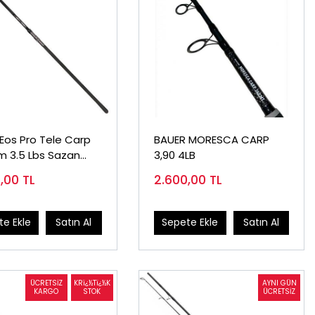
Eos Pro Tele Carp
BAUER MORESCA CARP
m 3.5 Lbs Sazan
3,90 4LB
amışı
0,00
TL
2.600,00
TL
e Ekle
Satın Al
Sepete Ekle
Satın Al