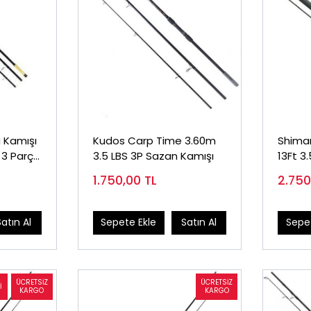
a Kamışı
Kudos Carp Time 3.60m
Shima
 3 Parça
3.5 LBS 3P Sazan Kamışı
1.750,00
TL
2.75
Satın Al
Sepete Ekle
Satın Al
Sepet