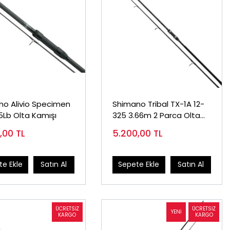
no Alivio Specimen
Shimano Tribal TX-1A 12-
13Ft 3.5Lb Olta Kamışı
325 3.66m 2 Parca Olta
Kamışı
0,00
TL
5.200,00
TL
e Ekle
Satın Al
Sepete Ekle
Satın Al