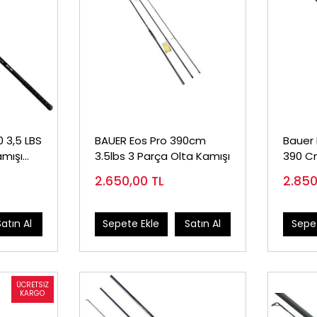
 3,5 LBS
BAUER Eos Pro 390cm
Bauer 
amışı
3.5lbs 3 Parça Olta Kamışı
390 C
Olta K
2.650,00
TL
2.85
Satın Al
Sepete Ekle
Satın Al
Sepet