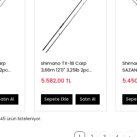
arp
shimano TX-1B Carp
Shimano 
 2pc
3,66m 12'0" 3,25lb 2pc
SAZAN
Sazan Kamışı
5.582,00
TL
5.45
Satın Al
Sepete Ekle
Satın Al
Sepet
45
ürün listeleniyor.
1
2
3
4
›