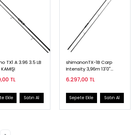
TX1 A 3.96 3.5 LB
shimanonTX-1B Carp
 KAMIŞI
Intensity 3,96m 13'0"
3,50+lb 2pc sazan kamışı
0,00
TL
6.297,00
TL
e Ekle
Satın Al
Sepete Ekle
Satın Al
»