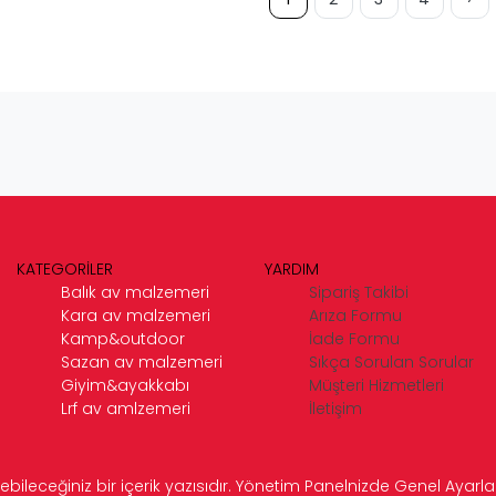
KATEGORİLER
YARDIM
Balık av malzemeri
Sipariş Takibi
Kara av malzemeri
Arıza Formu
Kamp&outdoor
İade Formu
Sazan av malzemeri
Sıkça Sorulan Sorular
Giyim&ayakkabı
Müşteri Hizmetleri
Lrf av amlzemeri
İletişim
ebileceğiniz bir içerik yazısıdır. Yönetim Panelnizde Genel Ayarlar 