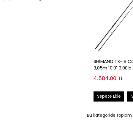
SHİMANO TX-1B C
3,05m 10'0" 3.00lb
Sazan Kamışı
4.584,00
TL
Sepete Ekle
Bu kategoride toplam