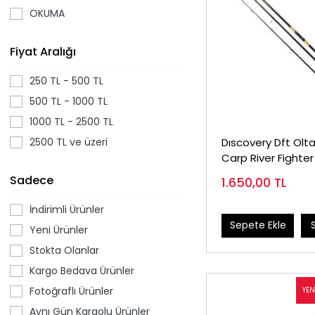
OKUMA
SHİMANO
Fiyat Aralığı
SPRO
250 TL - 500 TL
500 TL - 1000 TL
1000 TL - 2500 TL
2500 TL ve üzeri
Dıscovery Dft Olt
Carp River Fighter
3 Lbs
Sadece
1.650,00
TL
İndirimli Ürünler
Sepete Ekle
Yeni Ürünler
Stokta Olanlar
Kargo Bedava Ürünler
Fotoğraflı Ürünler
Aynı Gün Kargolu Ürünler