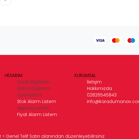
HESABIM
KURUMSAL
Üyelik Bilgilerim
İletişim
Adres Bilgilerim
Hakkımızda
Siparişlerim
02826545843
Stok Alarm Listem
info@karadumanav.c
Alışveriş Listem
Fiyat Alarm Listem
> Genel Telif Satırı alanından düzenleyebilirsiniz.