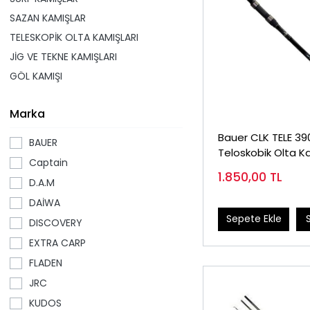
SAZAN KAMIŞLAR
TELESKOPİK OLTA KAMIŞLARI
JİG VE TEKNE KAMIŞLARI
GÖL KAMIŞI
Marka
Bauer CLK TELE 390
BAUER
Teloskobik Olta K
Captain
(BAUCLKT390)
1.850,00
TL
D.A.M
DAİWA
Sepete Ekle
DISCOVERY
EXTRA CARP
FLADEN
JRC
KUDOS