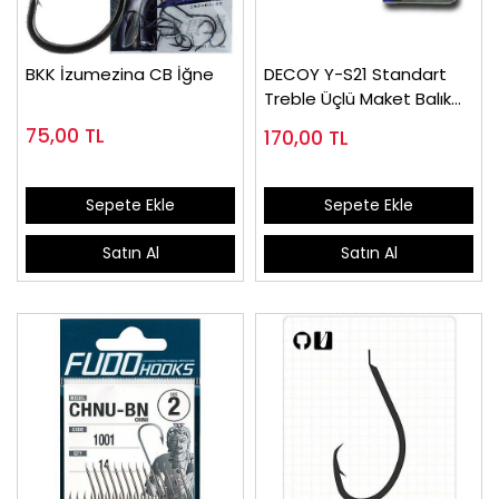
BKK İzumezina CB İğne
DECOY Y-S21 Standart
Treble Üçlü Maket Balık
İğnesi
75,00
TL
170,00
TL
Sepete Ekle
Sepete Ekle
Satın Al
Satın Al