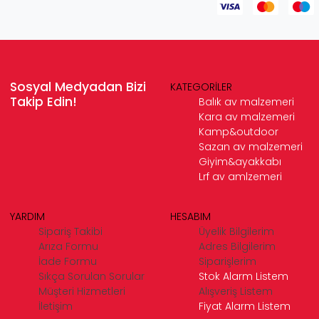
Sosyal Medyadan Bizi
KATEGORİLER
Takip Edin!
Balık av malzemeri
Kara av malzemeri
Kamp&outdoor
Sazan av malzemeri
Giyim&ayakkabı
Lrf av amlzemeri
YARDIM
HESABIM
Sipariş Takibi
Üyelik Bilgilerim
Arıza Formu
Adres Bilgilerim
İade Formu
Siparişlerim
Sıkça Sorulan Sorular
Stok Alarm Listem
Müşteri Hizmetleri
Alışveriş Listem
İletişim
Fiyat Alarm Listem