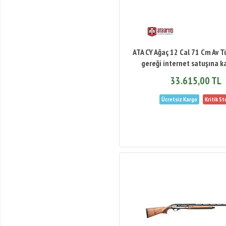
ATA CY Ağaç 12 Cal 71 Cm Av T
gereği internet satuşına ka
33.615,00 TL