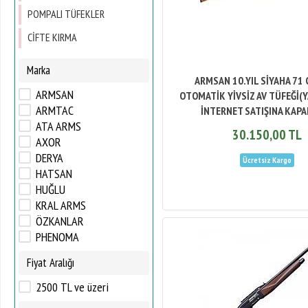
POMPALI TÜFEKLER
CİFTE KIRMA
Marka
ARMSAN 10.YIL SİYAHA 71 
ARMSAN
OTOMATİK YİVSİZ AV TÜFEĞİ(Y
ARMTAC
İNTERNET SATIŞINA KAPA
ATA ARMS
30.150,00 TL
AXOR
DERYA
HATSAN
HUĞLU
KRAL ARMS
ÖZKANLAR
PHENOMA
RENAT CARP
Fiyat Aralığı
RETAY
Reximex
2500 TL ve üzeri
SARSILMAZ