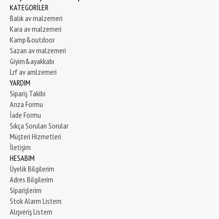
KATEGORİLER
Balık av malzemeri
Kara av malzemeri
Kamp&outdoor
Sazan av malzemeri
Giyim&ayakkabı
Lrf av amlzemeri
YARDIM
Sipariş Takibi
Arıza Formu
İade Formu
Sıkça Sorulan Sorular
Müşteri Hizmetleri
İletişim
HESABIM
Üyelik Bilgilerim
Adres Bilgilerim
Siparişlerim
Stok Alarm Listem
Alışveriş Listem