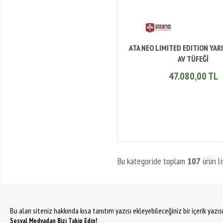
ATA NEO LIMITED EDITION YAR
AV TÜFEĞİ
47.080,00 TL
Bu kategoride toplam
107
ürün li
Bu alan siteniz hakkında kısa tanıtım yazısı ekleyebileceğiniz bir içerik yazı
Sosyal Medyadan Bizi Takip Edin!