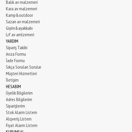
Balık av malzemeri
Kara av malzemeri
Kamp&outdoor
Sazan av malzemeri
Giyim&ayakkabı
Lrf av amlzemeri
YARDIM
Sipariş Takibi
Arıza Formu
İade Formu
Sıkça Sorulan Sorular
Müşteri Hizmetleri
İletişim
HESABIM
Üyelik Bilgilerim
Adres Bilgilerim
Siparişlerim
Stok Alarm Listem
Alışveriş Listem
Fiyat Alarm Listem
KURUMSAL