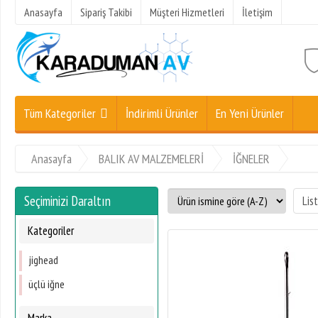
Anasayfa
Sipariş Takibi
Müşteri Hizmetleri
İletişim
Tüm Kategoriler
İndirimli Ürünler
En Yeni Ürünler
Anasayfa
BALIK AV MALZEMELERİ
İĞNELER
Seçiminizi Daraltın
Kategoriler
jighead
üçlü iğne