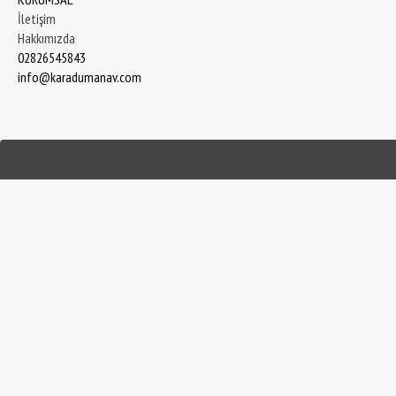
İletişim
Hakkımızda
02826545843
info@karadumanav.com