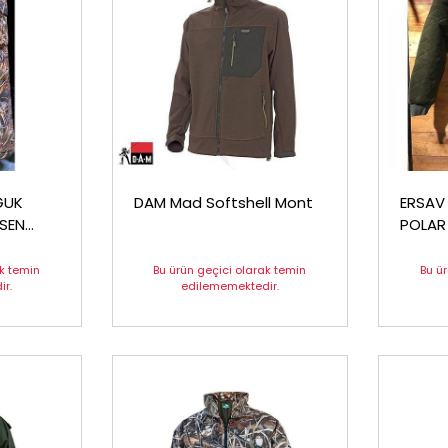
ĞUK
DAM Mad Softshell Mont
ERSAV WATERPROO
POLAR
den
ak temin
Bu ürün geçici olarak temin
Bu ü
r.
edilememektedir.