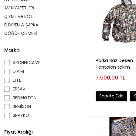
AV KIYAFETLERİ
ÇİZME ve BOT
ELDİVEN & ŞAPKA
GÖĞÜS ÇİZMESİ
Marka
Parka Saz Desen
ARCHERCAMP
Pantolon takım
D.A.M
7.500,00
TL
EFFE
ERSAV
Sepete Ekle
REDINGTON
REMİXON
SPAYKO
Fiyat Aralığı