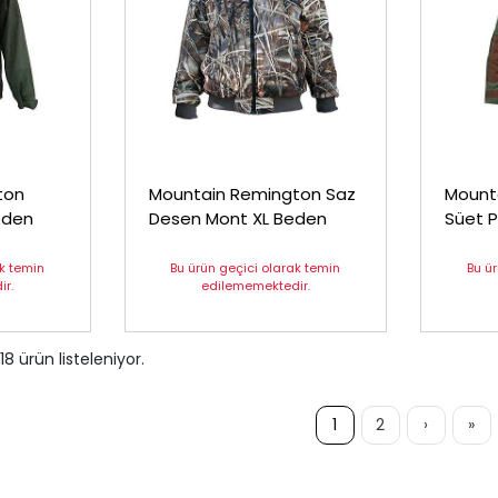
ton
Mountain Remington Saz
Mount
eden
Desen Mont XL Beden
Süet P
ak temin
Bu ürün geçici olarak temin
Bu ü
r.
edilememektedir.
18
ürün listeleniyor.
1
2
›
»