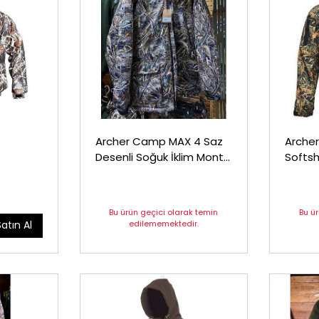
Archer Camp MAX 4 Saz
Archer Ca
Desenli Soğuk İklim Mont
Softsh
Beden xxl
Bu ürün geçici olarak temin
Bu ü
edilememektedir.
Satın Al