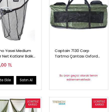
no Yasei Medium
Captain 7130 Carp
 Net Katlanır Balıkçı
Tartma Çantası Oxford
si
400D Kumaş
8,00
TL
120x50x45cm
Bu ürün geçici olarak temin
edilememektedir.
e Ekle
Satın Al