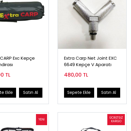
 CARP Exc Kepçe
Extra Carp Net Joint EXC
dırası
6649 Kepçe V Aparatı
00
TL
480,00
TL
e Ekle
Satın Al
Sepete Ekle
Satın Al