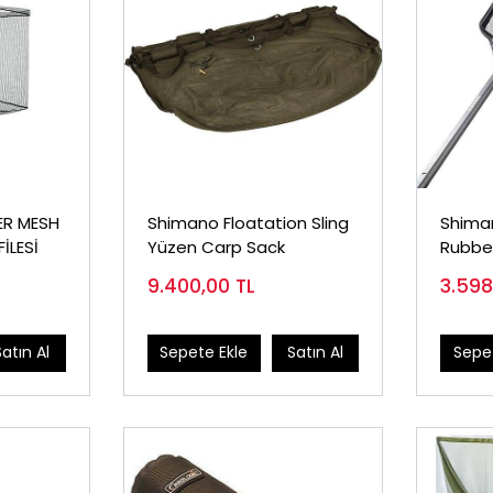
ER MESH
Shimano Floatation Sling
Shima
İLESİ
Yüzen Carp Sack
Rubber
Kepçe
9.400,00
TL
3.59
Satın Al
Sepete Ekle
Satın Al
Sepet