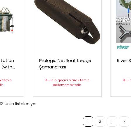
otation
Prologic Netfloat Kepçe
River 
 (with
Şamandırası
ak temin
Bu ürün geçici olarak temin
Bu ü
r.
edilememektedir.
13
ürün listeleniyor.
1
2
›
»