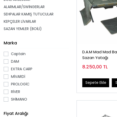
ALARMLAR/SWİNGERLAR
SEHPALAR KAMIŞ TUTUCULAR
KEPÇELER LİVARLAR
SAZAN YEMLER (BOİLİ)
Marka
D.A.M Mad Mad B
Captain
Sazan Yatağı
DAM
8.250,00
TL
EXTRA CARP
MİVARDİ
Sepete Ekle
PROLOGİC
RİVER
SHİMANO
Fiyat Aralığı