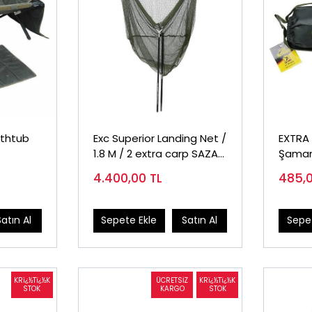
athtub
Exc Superior Landing Net /
EXTRA
1.8 M / 2 extra carp SAZAN
Şaman
Kepçesi
4.400,00
TL
485,
Satın Al
Sepete Ekle
Satın Al
Sepet