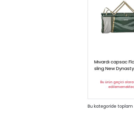
Mıvardı capsac Fl
sling New Dynasty
bag)
Bu ürün geçici olar
edilememektedi
Bu kategoride toplam