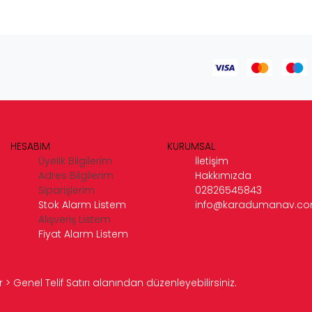
HESABIM
KURUMSAL
Üyelik Bilgilerim
İletişim
Adres Bilgilerim
Hakkımızda
Siparişlerim
02826545843
Stok Alarm Listem
info@karadumanav.c
Alışveriş Listem
Fiyat Alarm Listem
> Genel Telif Satırı alanından düzenleyebilirsiniz.