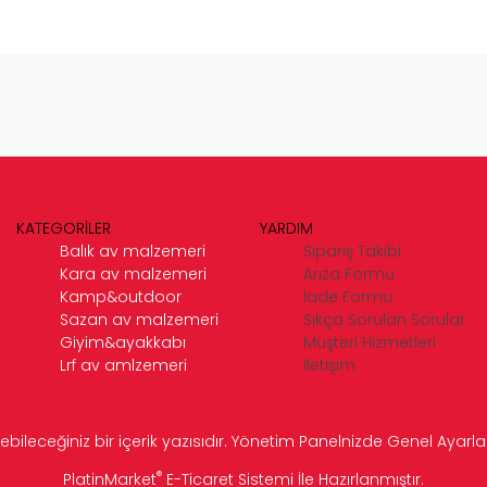
KATEGORİLER
YARDIM
Balık av malzemeri
Sipariş Takibi
Kara av malzemeri
Arıza Formu
Kamp&outdoor
İade Formu
Sazan av malzemeri
Sıkça Sorulan Sorular
Giyim&ayakkabı
Müşteri Hizmetleri
Lrf av amlzemeri
İletişim
ebileceğiniz bir içerik yazısıdır. Yönetim Panelnizde Genel Ayarlar 
®
PlatinMarket
E-Ticaret Sistemi
İle Hazırlanmıştır.