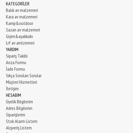
KATEGORİLER
Balık av malzemeri
Kara av malzemeri
Kamp&outdoor
Sazan av malzemeri
Giyim&ayakkabı
Lrf av amlzemeri
YARDIM
Sipariş Takibi
Arıza Formu
İade Formu
Sıkça Sorulan Sorular
Müşteri Hizmetleri
İletişim
HESABIM
Üyelik Bilgilerim
Adres Bilgilerim
Siparişlerim
Stok Alarm Listem
Alışveriş Listem