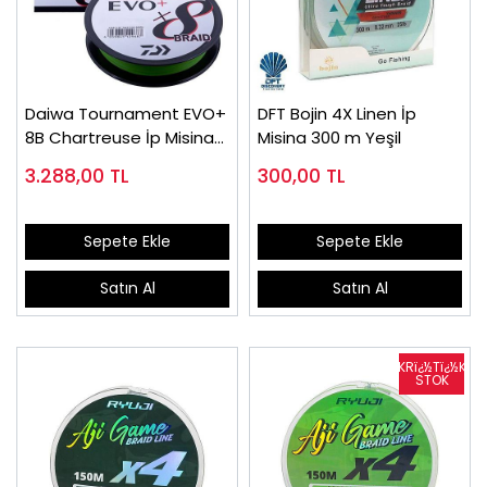
Daiwa Tournament EVO+
DFT Bojin 4X Linen İp
8B Chartreuse İp Misina
Misina 300 m Yeşil
(135m)
3.288,00
TL
300,00
TL
Sepete Ekle
Sepete Ekle
Satın Al
Satın Al