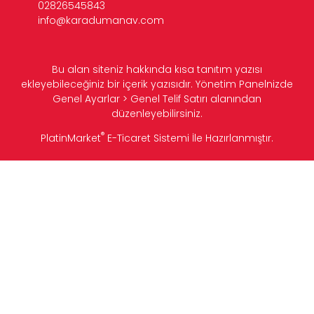
02826545843
info@karadumanav.com
Bu alan siteniz hakkında kısa tanıtım yazısı
ekleyebileceğiniz bir içerik yazısıdır. Yönetim Panelnizde
Genel Ayarlar > Genel Telif Satırı alanından
düzenleyebilirsiniz.
®
PlatinMarket
E-Ticaret Sistemi
İle Hazırlanmıştır.