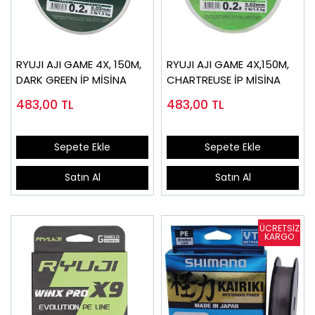
RYUJI AJI GAME 4X, 150M,
RYUJI AJI GAME 4X,150M,
DARK GREEN İP MİSİNA
CHARTREUSE İP MİSİNA
483,00
TL
483,00
TL
Sepete Ekle
Sepete Ekle
Satın Al
Satın Al