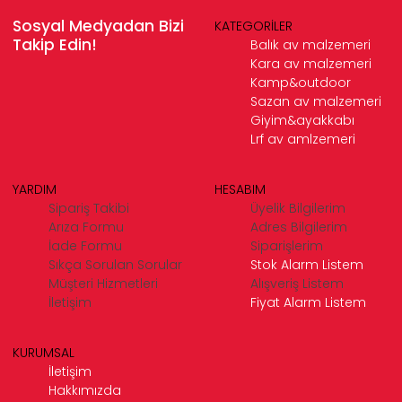
Sosyal Medyadan Bizi
KATEGORİLER
Takip Edin!
Balık av malzemeri
Kara av malzemeri
Kamp&outdoor
Sazan av malzemeri
Giyim&ayakkabı
Lrf av amlzemeri
YARDIM
HESABIM
Sipariş Takibi
Üyelik Bilgilerim
Arıza Formu
Adres Bilgilerim
İade Formu
Siparişlerim
Sıkça Sorulan Sorular
Stok Alarm Listem
Müşteri Hizmetleri
Alışveriş Listem
İletişim
Fiyat Alarm Listem
KURUMSAL
İletişim
Hakkımızda