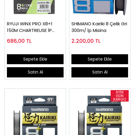
RYUJI WINX PRO X8+1
SHIMANO Kairiki 8 Çelik Gri
150M CHARTREUSE İP
300m/ İp Misina
MİSİNA
686,00
TL
2.200,00
TL
Sepete Ekle
Sepete Ekle
Satın Al
Satın Al