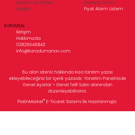
Müşteri Hizmetleri
Alışveriş Listem
İletişim
Fiyat Alarm Listem
KURUMSAL
İletişim
Hakkımızda
02826545843
info@karadumanav.com
Bu alan siteniz hakkında kısa tanıtım yazısı
ekleyebileceğiniz bir içerik yazısıdır. Yönetim Panelnizde
Genel Ayarlar > Genel Telif Satırı alanından
düzenleyebilirsiniz.
®
PlatinMarket
E-Ticaret Sistemi
İle Hazırlanmıştır.