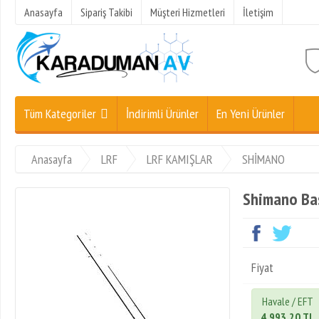
Anasayfa
Sipariş Takibi
Müşteri Hizmetleri
İletişim
Tüm Kategoriler
İndirimli Ürünler
En Yeni Ürünler
Anasayfa
LRF
LRF KAMIŞLAR
SHİMANO
Shimano Bas
Fiyat
Havale / EFT
4.993,20 TL