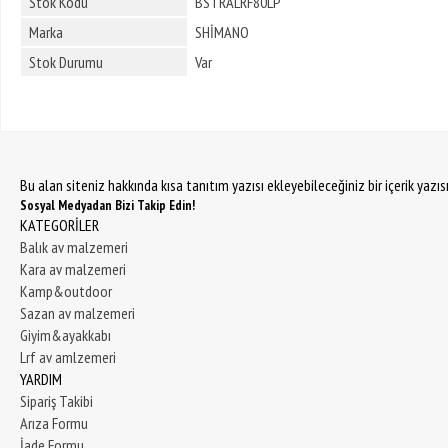
Stok Kodu
BSTRALRF80LP
Marka
SHİMANO
Stok Durumu
Var
Bu alan siteniz hakkında kısa tanıtım yazısı ekleyebileceğiniz bir içerik yazı
Sosyal Medyadan Bizi Takip Edin!
KATEGORİLER
Balık av malzemeri
Kara av malzemeri
Kamp&outdoor
Sazan av malzemeri
Giyim&ayakkabı
Lrf av amlzemeri
YARDIM
Sipariş Takibi
Arıza Formu
İade Formu