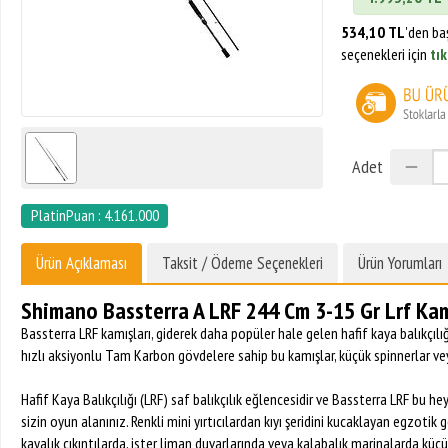
534,10 TL
'den ba
seçenekleri için
tık
Adet
PlatinPuan : 4.161.000
Ürün Açıklaması
Taksit / Ödeme Seçenekleri
Ürün Yorumları
Shimano Bassterra A LRF 244 Cm 3-15 Gr Lrf Kamı
Bassterra LRF kamışları, giderek daha popüler hale gelen hafif kaya balıkçılığ
hızlı aksiyonlu Tam Karbon gövdelere sahip bu kamışlar, küçük spinnerlar veya
Hafif Kaya Balıkçılığı (LRF) saf balıkçılık eğlencesidir ve Bassterra LRF bu h
sizin oyun alanınız. Renkli mini yırtıcılardan kıyı şeridini kucaklayan egzotik
kayalık çıkıntılarda, ister liman duvarlarında veya kalabalık marinalarda küçü