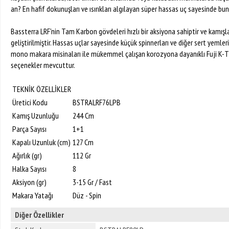
an? En hafif dokunuşları ve ısırıkları algılayan süper hassas uç sayesinde bun
Bassterra LRF'nin Tam Karbon gövdeleri hızlı bir aksiyona sahiptir ve kamışl
geliştirilmiştir. Hassas uçlar sayesinde küçük spinnerları ve diğer sert yemleri 
mono makara misinaları ile mükemmel çalışan korozyona dayanıklı Fuji K-Tip
seçenekler mevcuttur.
TEKNİK ÖZELLİKLER
Üretici Kodu
BSTRALRF76LPB
Kamış Uzunluğu
244 Cm
Parça Sayısı
1+1
Kapalı Uzunluk (cm)
127 Cm
Ağırlık (gr)
112 Gr
Halka Sayısı
8
Aksiyon (gr)
3-15 Gr / Fast
Makara Yatağı
Düz - Spin
Diğer Özellikler