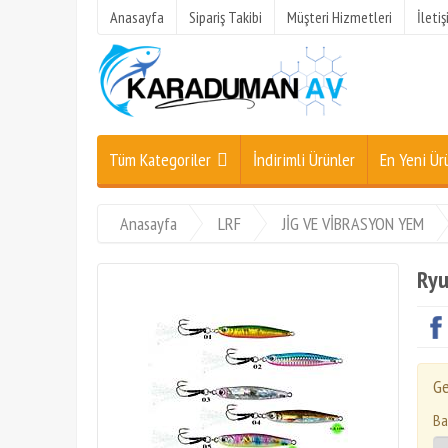
Anasayfa
Sipariş Takibi
Müşteri Hizmetleri
İleti
Tüm Kategoriler
İndirimli Ürünler
En Yeni Ür
Anasayfa
LRF
JİG VE VİBRASYON YEM
Ryu
Ge
Ba