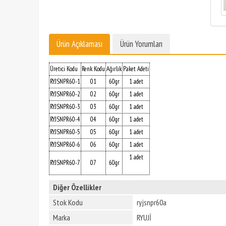
Ürün Açıklaması
Ürün Yorumları
Üretici Kodu
Renk Kodu
Ağırlık
Paket Adeti
RYJSNPR60-1
01
60gr
1 adet
RYJSNPR60-2
02
60gr
1 adet
RYJSNPR60-3
03
60gr
1 adet
RYJSNPR60-4
04
60gr
1 adet
RYJSNPR60-5
05
60gr
1 adet
RYJSNPR60-6
06
60gr
1 adet
1 adet
RYJSNPR60-7
07
60gr
Diğer Özellikler
Stok Kodu
ryjsnpr60a
Marka
RYUJİ