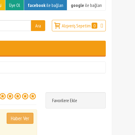
i
Üye Ol
facebook
ile bağlan
google
ile bağlan
Alışveriş Sepetim
0
Favorilere Ekle