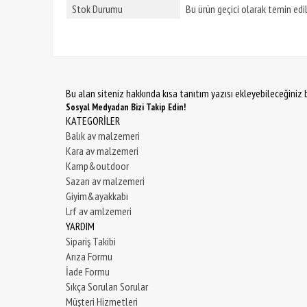
Stok Durumu
Bu ürün geçici olarak temin ed
Bu alan siteniz hakkında kısa tanıtım yazısı ekleyebileceğiniz b
Sosyal Medyadan Bizi Takip Edin!
KATEGORİLER
Balık av malzemeri
Kara av malzemeri
Kamp&outdoor
Sazan av malzemeri
Giyim&ayakkabı
Lrf av amlzemeri
YARDIM
Sipariş Takibi
Arıza Formu
İade Formu
Sıkça Sorulan Sorular
Müşteri Hizmetleri