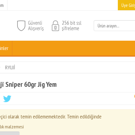
şim
Üye Giriş
ünler
RYUJİ
ji Sniper 60gr Jig Yem
çici olarak temin edilememektedir. Temin edildiğinde
lık malzemesi