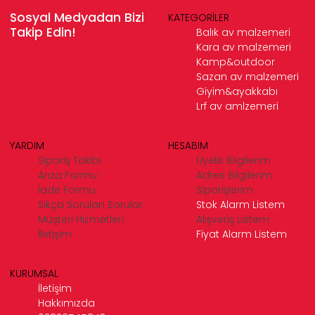
Sosyal Medyadan Bizi
KATEGORİLER
Takip Edin!
Balık av malzemeri
Kara av malzemeri
Kamp&outdoor
Sazan av malzemeri
Giyim&ayakkabı
Lrf av amlzemeri
YARDIM
HESABIM
Sipariş Takibi
Üyelik Bilgilerim
Arıza Formu
Adres Bilgilerim
İade Formu
Siparişlerim
Sıkça Sorulan Sorular
Stok Alarm Listem
Müşteri Hizmetleri
Alışveriş Listem
İletişim
Fiyat Alarm Listem
KURUMSAL
İletişim
Hakkımızda