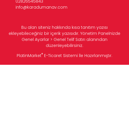
02826545843
info@karadumanav.com
Bu alan siteniz hakkında kısa tanıtım yazısı
ekleyebileceğiniz bir içerik yazısıdır. Yönetim Panelnizde
Genel Ayarlar > Genel Telif Satırı alanından
düzenleyebilirsiniz.
®
PlatinMarket
E-Ticaret Sistemi
İle Hazırlanmıştır.