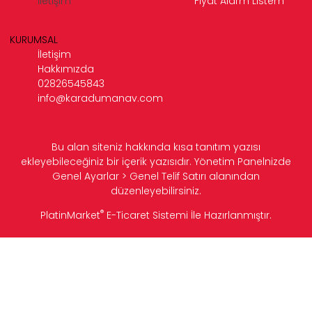
İletişim
Fiyat Alarm Listem
KURUMSAL
İletişim
Hakkımızda
02826545843
info@karadumanav.com
Bu alan siteniz hakkında kısa tanıtım yazısı
ekleyebileceğiniz bir içerik yazısıdır. Yönetim Panelnizde
Genel Ayarlar > Genel Telif Satırı alanından
düzenleyebilirsiniz.
®
PlatinMarket
E-Ticaret Sistemi
İle Hazırlanmıştır.