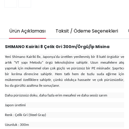
Ürün Açıklaması
Taksit / Ödeme Seçenekleri
SHIMANO Kairiki 8 Çelik Gri 300m/Örgü/İp Misina
Yeni Shimano Kairiki 8x, Japonya'da üretilen yenilenmiş bir 8 katıl örgüdür ve
artık “VT yapı Metodu” örgü teknolojisine sahiptir. Uzun mesafelere atış
yapmak için mükemmel olan çok güçlü ve pürüzsüz bir PE misinadır. Şaşırtıcı
bir kırılma direncine sahiptir. Hem tatlı hem de tuzlu suda eğirme için
mükemmel özelliklere sahiptir, çünkü oldukça hassastır ve çok pürüzsüzdür,
bu da gürültü azaltma ile sonuçlanır.
Daha pürüzssüz doku, daha fazla erim mesafesi ve daha sessiz sarım
Japon üretimi
Renk : Çelik Gri (Steel Gray)
Uzunluk : 300m