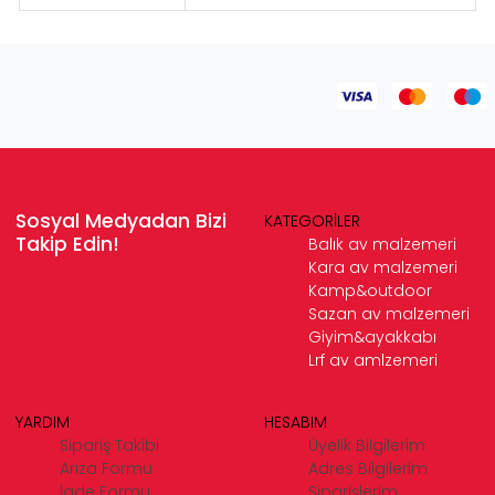
Sosyal Medyadan Bizi
KATEGORİLER
Takip Edin!
Balık av malzemeri
Kara av malzemeri
Kamp&outdoor
Sazan av malzemeri
Giyim&ayakkabı
Lrf av amlzemeri
YARDIM
HESABIM
Sipariş Takibi
Üyelik Bilgilerim
Arıza Formu
Adres Bilgilerim
İade Formu
Siparişlerim