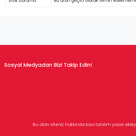
Stok Durumu
Bu ürün geçici olarak temin edilememe
Sosyal Medyadan Bizi Takip Edin!
Bu alan siteniz hakkında kısa tanıtım yazısı ekley