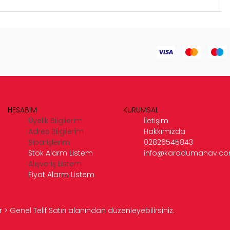
HESABIM
KURUMSAL
Üyelik Bilgilerim
İletişim
Adres Bilgilerim
Hakkımızda
Siparişlerim
02826545843
Stok Alarm Listem
info@karadumanav.c
Alışveriş Listem
Fiyat Alarm Listem
> Genel Telif Satırı alanından düzenleyebilirsiniz.