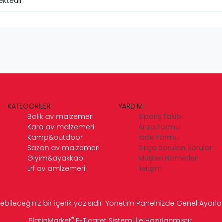
ktedir.
KATEGORİLER
YARDIM
Balık av malzemeri
Sipariş Takibi
Kara av malzemeri
Arıza Formu
Kamp&outdoor
İade Formu
Sazan av malzemeri
Sıkça Sorulan Sorular
Giyim&ayakkabı
Müşteri Hizmetleri
Lrf av amlzemeri
İletişim
ebileceğiniz bir içerik yazısıdır. Yönetim Panelnizde Genel Ayarlar 
®
PlatinMarket
E-Ticaret Sistemi
İle Hazırlanmıştır.