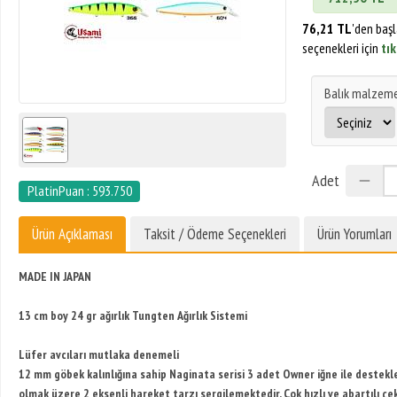
76,21 TL
'den baş
seçenekleri için
tık
Balık malzeme
Adet
PlatinPuan : 593.750
Ürün Açıklaması
Taksit / Ödeme Seçenekleri
Ürün Yorumları
MADE IN JAPAN
13 cm boy 24 gr ağırlık Tungten Ağırlık Sistemi
Lüfer avcıları mutlaka denemeli
12 mm göbek kalınlığına sahip Naginata serisi 3 adet Owner iğne ile desteklenm
olmak üzere 2 eksenli hareket tarzı sergilemektedir. Çok hızlı ve abartılı 