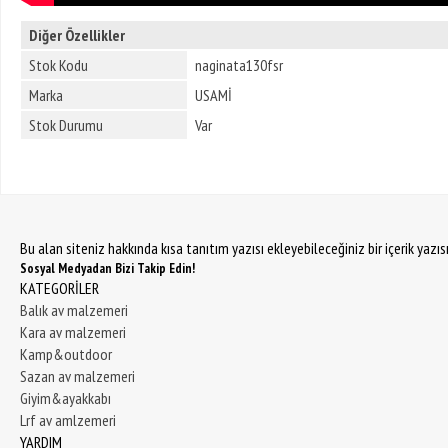
Diğer Özellikler
Stok Kodu
naginata130fsr
Marka
USAMİ
Stok Durumu
Var
Bu alan siteniz hakkında kısa tanıtım yazısı ekleyebileceğiniz bir içerik yazı
Sosyal Medyadan Bizi Takip Edin!
KATEGORİLER
Balık av malzemeri
Kara av malzemeri
Kamp&outdoor
Sazan av malzemeri
Giyim&ayakkabı
Lrf av amlzemeri
YARDIM