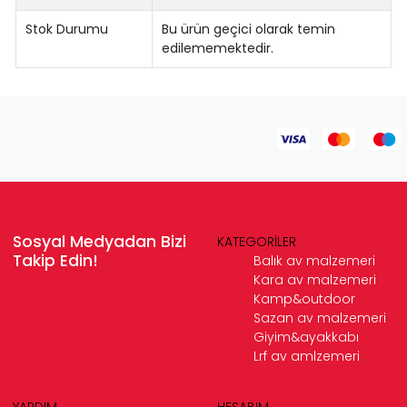
Stok Durumu
Bu ürün geçici olarak temin
edilememektedir.
Sosyal Medyadan Bizi
KATEGORİLER
Takip Edin!
Balık av malzemeri
Kara av malzemeri
Kamp&outdoor
Sazan av malzemeri
Giyim&ayakkabı
Lrf av amlzemeri
YARDIM
HESABIM