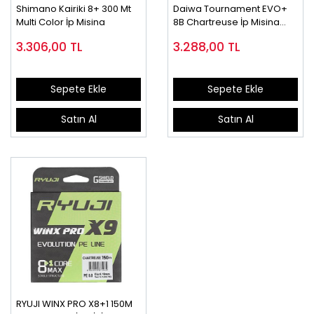
Shimano Kairiki 8+ 300 Mt
Daiwa Tournament EVO+
Multi Color İp Misina
8B Chartreuse İp Misina
(135m)
3.306,00
TL
3.288,00
TL
Sepete Ekle
Sepete Ekle
Satın Al
Satın Al
RYUJI WINX PRO X8+1 150M