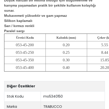
Düşük hafızalı bir misina olduğu için düğümlenme ve
karışma yaşamadan pratik bir şekilde kullanım kolaylığı
sunar.
Mukavemeti yüksektir ve gam yapmaz
Silikon kaplamalı
Sarı / kırmızı renkli
Paralel sargı
Üretici Kodu
Kalınlık (mm)
Çeker (k
053-45-200
0.20
5.55
053-45-250
0.25
8.44
053-45-350
0.30
15.85
053-45-400
0.40
20.20
Diğer Özellikler
Stok Kodu
mo5340150
Marka
TRABUCCO