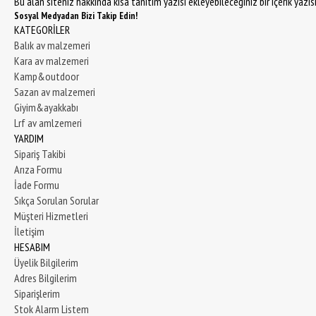
Bu alan siteniz hakkında kısa tanıtım yazısı ekleyebileceğiniz bir içerik yazı
Sosyal Medyadan Bizi Takip Edin!
KATEGORİLER
Balık av malzemeri
Kara av malzemeri
Kamp&outdoor
Sazan av malzemeri
Giyim&ayakkabı
Lrf av amlzemeri
YARDIM
Sipariş Takibi
Arıza Formu
İade Formu
Sıkça Sorulan Sorular
Müşteri Hizmetleri
İletişim
HESABIM
Üyelik Bilgilerim
Adres Bilgilerim
Siparişlerim
Stok Alarm Listem