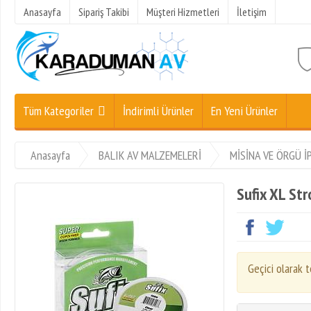
Anasayfa
Sipariş Takibi
Müşteri Hizmetleri
İletişim
Tüm Kategoriler
İndirimli Ürünler
En Yeni Ürünler
Anasayfa
BALIK AV MALZEMELERİ
MİSİNA VE ÖRGÜ İ
Sufix XL St
Geçici olarak