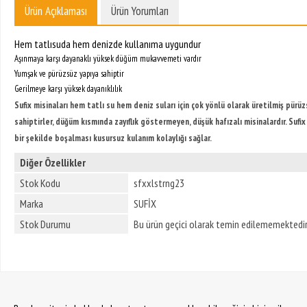
Ürün Açıklaması
Ürün Yorumları
Hem tatlısuda hem denizde kullanıma uygundur
Aşınmaya karşı dayanaklı yüksek düğüm mukavvemeti vardır
Yumşak ve pürüzsüz yapıya sahiptir
Gerilmeye karşı yüksek dayanıklılık
Sufix misinaları hem tatlı su hem deniz suları için çok yönlü olarak üretilmiş pürü
sahiptirler, düğüm kısmında zayıflık göstermeyen, düşük hafızalı misinalardır. Suf
bir şekilde boşalması kusursuz kulanım kolaylığı sağlar.
Diğer Özellikler
Stok Kodu
sfxxlstrng23
Marka
SUFİX
Stok Durumu
Bu ürün geçici olarak temin edilememektedir