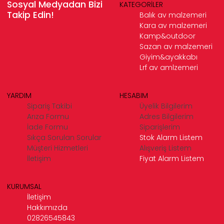
Sosyal Medyadan Bizi
KATEGORİLER
Takip Edin!
Balık av malzemeri
Kara av malzemeri
Kamp&outdoor
Sazan av malzemeri
Giyim&ayakkabı
Lrf av amlzemeri
YARDIM
HESABIM
Sipariş Takibi
Üyelik Bilgilerim
Arıza Formu
Adres Bilgilerim
İade Formu
Siparişlerim
Sıkça Sorulan Sorular
Stok Alarm Listem
Müşteri Hizmetleri
Alışveriş Listem
İletişim
Fiyat Alarm Listem
KURUMSAL
İletişim
Hakkımızda
02826545843