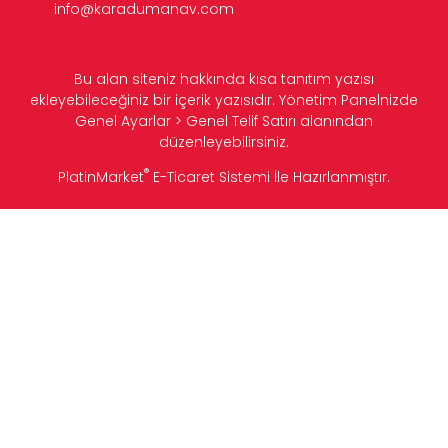
info@karadumanav.com
Bu alan siteniz hakkında kısa tanıtım yazısı
ekleyebileceğiniz bir içerik yazısıdır. Yönetim Panelnizde
Genel Ayarlar > Genel Telif Satırı alanından
düzenleyebilirsiniz.
®
PlatinMarket
E-Ticaret Sistemi
İle Hazırlanmıştır.