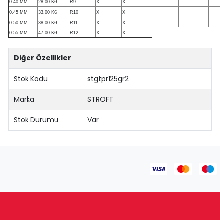
0.40 MM
28.00 KG
R9
X
X
0.45 MM
33.00 KG
R10
X
X
0.50 MM
38.00 KG
R11
X
X
0.55 MM
47.00 KG
R12
X
X
Diğer Özellikler
Stok Kodu
stgtpr125gr2
Marka
STROFT
Stok Durumu
Var