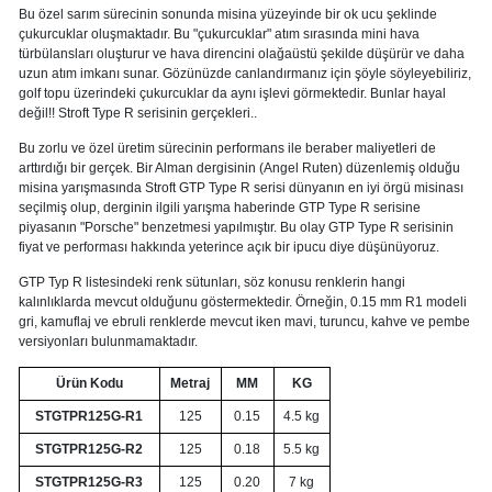
Bu özel sarım sürecinin sonunda misina yüzeyinde bir ok ucu şeklinde
çukurcuklar oluşmaktadır. Bu "çukurcuklar" atım sırasında mini hava
türbülansları oluşturur ve hava direncini olağaüstü şekilde düşürür ve daha
uzun atım imkanı sunar. Gözünüzde canlandırmanız için şöyle söyleyebiliriz,
golf topu üzerindeki çukurcuklar da aynı işlevi görmektedir. Bunlar hayal
değil!! Stroft Type R serisinin gerçekleri..
Bu zorlu ve özel üretim sürecinin performans ile beraber maliyetleri de
arttırdığı bir gerçek. Bir Alman dergisinin (Angel Ruten) düzenlemiş olduğu
misina yarışmasında Stroft GTP Type R serisi dünyanın en iyi örgü misinası
seçilmiş olup, derginin ilgili yarışma haberinde GTP Type R serisine
piyasanın "Porsche" benzetmesi yapılmıştır. Bu olay GTP Type R serisinin
fiyat ve performası hakkında yeterince açık bir ipucu diye düşünüyoruz.
GTP Typ R listesindeki renk sütunları, söz konusu renklerin hangi
kalınlıklarda mevcut olduğunu göstermektedir. Örneğin, 0.15 mm R1 modeli
gri, kamuflaj ve ebruli renklerde mevcut iken mavi, turuncu, kahve ve pembe
versiyonları bulunmamaktadır.
Ürün Kodu
Metraj
MM
KG
STGTPR125G-R1
125
0.15
4.5 kg
STGTPR125G-R2
125
0.18
5.5 kg
STGTPR125G-R3
125
0.20
7 kg