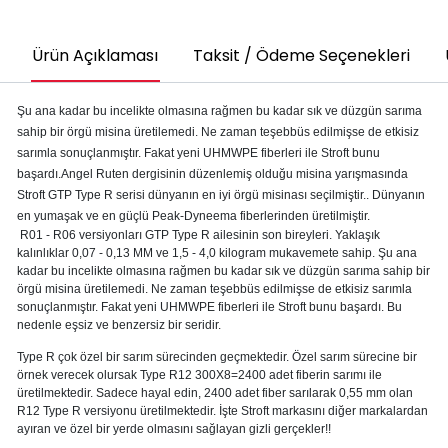
Ürün Açıklaması
Taksit / Ödeme Seçenekleri
Şu ana kadar bu incelikte olmasına rağmen bu kadar sık ve düzgün sarıma
sahip bir örgü misina üretilemedi. Ne zaman teşebbüs edilmişse de etkisiz
sarımla sonuçlanmıştır. Fakat yeni UHMWPE fiberleri ile Stroft bunu
başardı.Angel Ruten dergisinin düzenlemiş olduğu misina yarışmasında
Stroft GTP Type R serisi dünyanın en iyi örgü misinası seçilmiştir.. Dünyanın
en yumaşak ve en güçlü Peak-Dyneema fiberlerinden üretilmiştir.
R01 - R06 versiyonları GTP Type R ailesinin son bireyleri. Yaklaşık
kalınlıklar 0,07 - 0,13 MM ve 1,5 - 4,0 kilogram mukavemete sahip. Şu ana
kadar bu incelikte olmasına rağmen bu kadar sık ve düzgün sarıma sahip bir
örgü misina üretilemedi. Ne zaman teşebbüs edilmişse de etkisiz sarımla
sonuçlanmıştır. Fakat yeni UHMWPE fiberleri ile Stroft bunu başardı. Bu
nedenle eşsiz ve benzersiz bir seridir.
Type R çok özel bir sarım sürecinden geçmektedir. Özel sarım sürecine bir
örnek verecek olursak Type R12 300X8=2400 adet fiberin sarımı ile
üretilmektedir. Sadece hayal edin, 2400 adet fiber sarılarak 0,55 mm olan
R12 Type R versiyonu üretilmektedir. İşte Stroft markasını diğer markalardan
ayıran ve özel bir yerde olmasını sağlayan gizli gerçekler!!