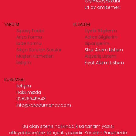
Giyim&ayakkabı
Lrf av amlzemeri
YARDIM
HESABIM
Sipariş Takibi
Üyelik Bilgilerim
Arıza Formu
Adres Bilgilerim
İade Formu
Siparişlerim
Sıkça Sorulan Sorular
Stok Alarm Listem
Müşteri Hizmetleri
Alışveriş Listem
İletişim
Fiyat Alarm Listem
KURUMSAL
İletişim
Hakkımızda
02826545843
info@karadumanav.com
Bu alan siteniz hakkında kısa tanıtım yazısı
ekleyebileceğiniz bir içerik yazısıdır. Yönetim Panelnizde