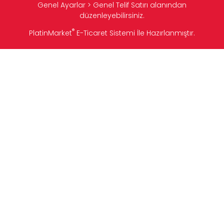
Genel Ayarlar > Genel Telif Satırı alanından
düzenleyebilirsiniz.
®
PlatinMarket
E-Ticaret Sistemi
İle Hazırlanmıştır.