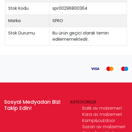
Stok Kodu
spr00296800364
Marka
SPRO
Stok Durumu
Bu ürün geçici olarak temin
edilememektedir.
Sosyal Medyadan Bizi
KATEGORİLER
Takip Edin!
Balık av malzemeri
Kara av malzemeri
Kamp&outdoor
Sazan av malzemeri