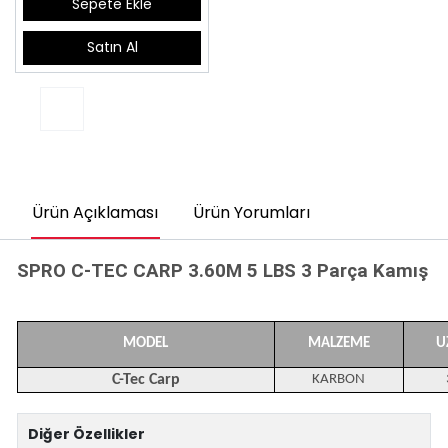
Sepete Ekle
Satın Al
Ürün Açıklaması
Ürün Yorumları
SPRO C-TEC CARP 3.60M 5 LBS 3 Parça Kamış
MODEL
MALZEME
U
C-Tec Carp
KARBON
Diğer Özellikler