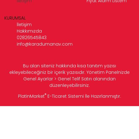
İletişim
Fiyat Alarm Listem
KURUMSAL
İletişim
Hakkımızda
02826545843
info@karadumanav.com
Bu alan siteniz hakkında kısa tanıtım yazısı
ekleyebileceğiniz bir içerik yazısıdır. Yönetim Panelnizde
Genel Ayarlar > Genel Telif Satırı alanından
düzenleyebilirsiniz.
®
PlatinMarket
E-Ticaret Sistemi
İle Hazırlanmıştır.