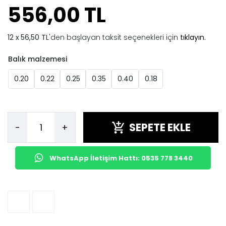
556,00 TL
56,50 TL
'den başlayan taksit seçenekleri için
tıklayın.
Balık malzemesi
0.20
0.22
0.25
0.35
0.40
0.18
SEPETE EKLE
-
+
WhatsApp İletişim Hattı: 0535 778 3440