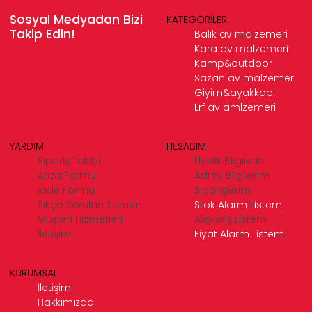
Sosyal Medyadan Bizi
KATEGORİLER
Takip Edin!
Balık av malzemeri
Kara av malzemeri
Kamp&outdoor
Sazan av malzemeri
Giyim&ayakkabı
Lrf av amlzemeri
YARDIM
HESABIM
Sipariş Takibi
Üyelik Bilgilerim
Arıza Formu
Adres Bilgilerim
İade Formu
Siparişlerim
Sıkça Sorulan Sorular
Stok Alarm Listem
Müşteri Hizmetleri
Alışveriş Listem
İletişim
Fiyat Alarm Listem
KURUMSAL
İletişim
Hakkımızda