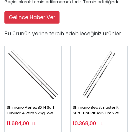
Geçici olarak temin edilememektedir. Temin edildiğinde
Gelince Haber Ver
Bu ürünün yerine tercih edebileceğiniz ürünler
Shimano Aerlex BX H Surf
Shimano Beastmaster K
Tubular 4,25m 225g Low
Surf Tubular 425 Cm 225 Gr
Rider Plate 3pc Surf Olta
Surf Olta Kamışı
11.684,00
TL
10.368,00
TL
Kamışı