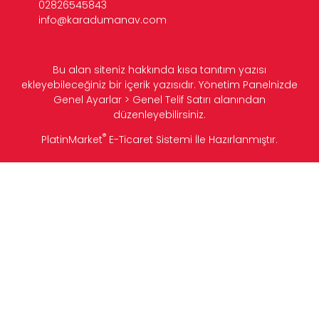
02826545843
info@karadumanav.com
Bu alan siteniz hakkında kısa tanıtım yazısı
ekleyebileceğiniz bir içerik yazısıdır. Yönetim Panelnizde
Genel Ayarlar > Genel Telif Satırı alanından
düzenleyebilirsiniz.
®
PlatinMarket
E-Ticaret Sistemi
İle Hazırlanmıştır.