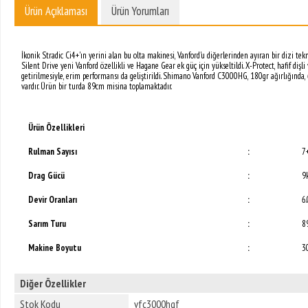
Ürün Açıklaması
Ürün Yorumları
İkonik Stradic Ci4+'ın yerini alan bu olta makinesi, Vanford'u diğerlerinden ayıran bir dizi tek
Silent Drive yeni Vanford özellikli ve Hagane Gear ek güç için yükseltildi. X-Protect, hafif di
getirilmesiyle, erim performansı da geliştirildi. Shimano Vanford C3000HG, 180gr ağırlığında
vardır. Ürün bir turda 89cm misina toplamaktadır.
Ürün Özellikleri
Rulman Sayısı
:
7
Drag Gücü
:
9
Devir Oranları
:
6.
Sarım Turu
:
8
Makine Boyutu
:
3
Diğer Özellikler
Stok Kodu
vfc3000hgf