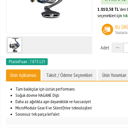
1.010,58 TL
'den 
seçenekleri için
tık
Adet
PlatinPuan : 7.873.125
Ürün Açıklaması
Taksit / Ödeme Seçenekleri
Ürün Yorumları
Tüm balıkçılar için üstün performans
Soğuk dövme HAGANE Dişli
Daha az ağırlıkla aşırı dayanıklılık ve hassasiyet
MicroModule Gear II ve SilentDrive teknolojileri
Sorunsuz tek parça kefalet