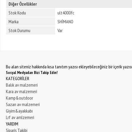
Diğer Özellikler
Stok Kodu
ult4000fc
Marka
SHİMANO
Stok Durumu
Var
Bu alan siteniz hakkında kısa tanıtım yazısı ekleyebileceğiniz bir içerik yazı
Sosyal Medyadan Bizi Takip Edin!
KATEGORİLER
Balık av malzemeri
Kara av malzemeri
Kamp&outdoor
Sazan av malzemeri
Giyim&ayakkabı
Lrf av amlzemeri
YARDIM
Sipariş Takibi