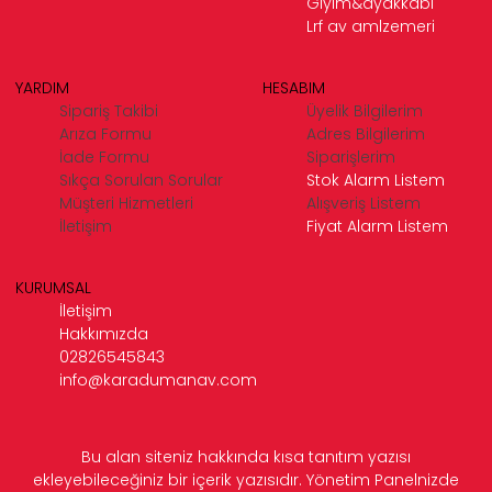
Giyim&ayakkabı
Lrf av amlzemeri
YARDIM
HESABIM
Sipariş Takibi
Üyelik Bilgilerim
Arıza Formu
Adres Bilgilerim
İade Formu
Siparişlerim
Sıkça Sorulan Sorular
Stok Alarm Listem
Müşteri Hizmetleri
Alışveriş Listem
İletişim
Fiyat Alarm Listem
KURUMSAL
İletişim
Hakkımızda
02826545843
info@karadumanav.com
Bu alan siteniz hakkında kısa tanıtım yazısı
ekleyebileceğiniz bir içerik yazısıdır. Yönetim Panelnizde