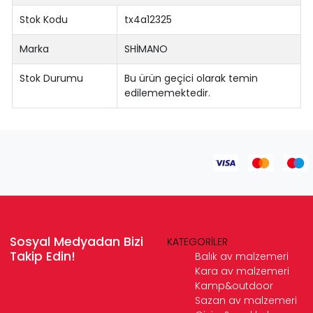
Stok Kodu
tx4a12325
Marka
SHİMANO
Stok Durumu
Bu ürün geçici olarak temin
edilememektedir.
Sosyal Medyadan Bizi
KATEGORİLER
Takip Edin!
Balık av malzemeri
Kara av malzemeri
Kamp&outdoor
Sazan av malzemeri