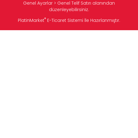
Genel Ayarlar > Genel Telif Satırı alanından
düzenleyebilirsiniz.
®
PlatinMarket
E-Ticaret Sistemi
İle Hazırlanmıştır.