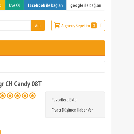
i
Üye Ol
facebook
ile bağlan
google
ile bağlan
Alışveriş Sepetim
0
gr CH Candy 08T
Favorilere Ekle
Fiyatı Düşünce Haber Ver