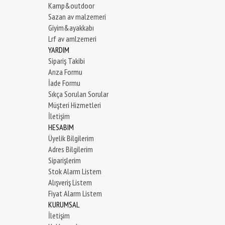
Kamp&outdoor
Sazan av malzemeri
Giyim&ayakkabı
Lrf av amlzemeri
YARDIM
Sipariş Takibi
Arıza Formu
İade Formu
Sıkça Sorulan Sorular
Müşteri Hizmetleri
İletişim
HESABIM
Üyelik Bilgilerim
Adres Bilgilerim
Siparişlerim
Stok Alarm Listem
Alışveriş Listem
Fiyat Alarm Listem
KURUMSAL
İletişim