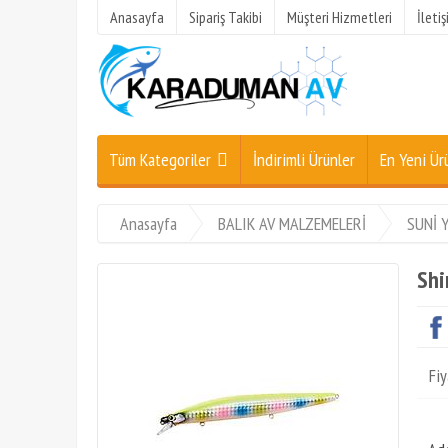
Anasayfa
Sipariş Takibi
Müşteri Hizmetleri
İleti
Tüm Kategoriler
İndirimli Ürünler
En Yeni Ür
Anasayfa
BALIK AV MALZEMELERİ
SUNİ 
Shi
Fiy