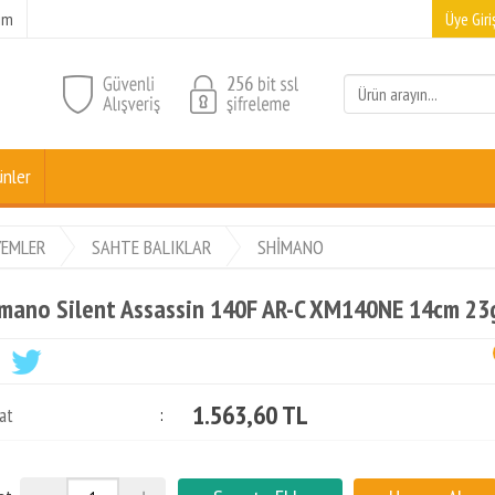
şim
Üye Giriş
ünler
YEMLER
SAHTE BALIKLAR
SHİMANO
mano Silent Assassin 140F AR-C XM140NE 14cm 23
1.563,60 TL
at
: