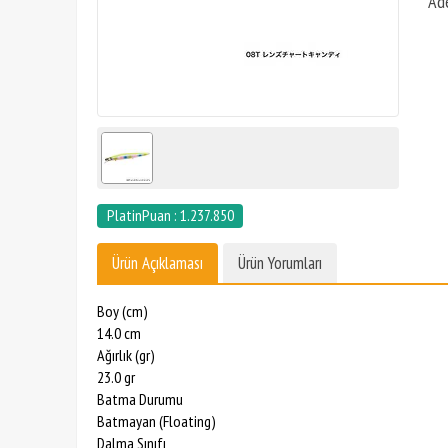
Ad
PlatinPuan : 1.237.850
Ürün Açıklaması
Ürün Yorumları
Boy (cm)
14.0 cm
Ağırlık (gr)
23.0 gr
Batma Durumu
Batmayan (Floating)
Dalma Sınıfı