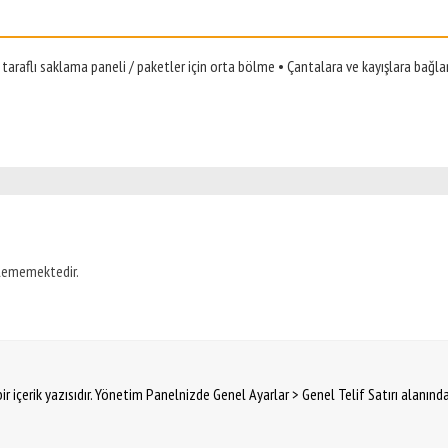
raflı saklama paneli / paketler için orta bölme • Çantalara ve kayışlara bağlan
ilememektedir.
ir içerik yazısıdır. Yönetim Panelnizde Genel Ayarlar > Genel Telif Satırı alanınd