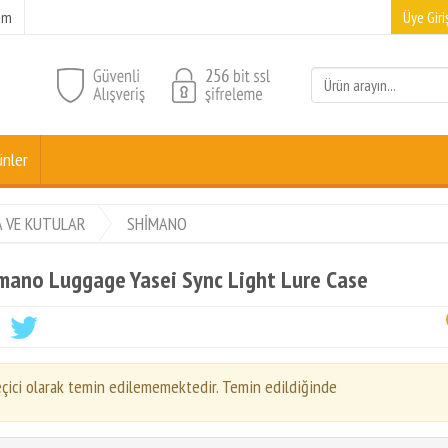
şim
Üye Giriş
ünler
 VE KUTULAR
SHİMANO
mano Luggage Yasei Sync Light Lure Case
çici olarak temin edilememektedir. Temin edildiğinde