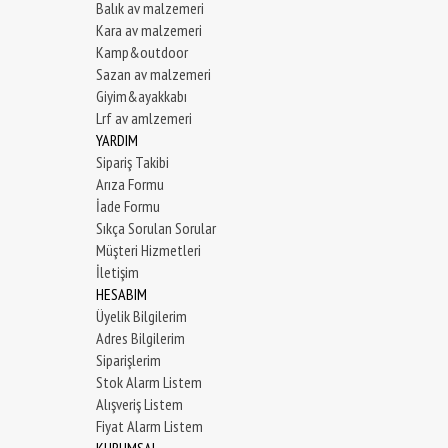
Balık av malzemeri
Kara av malzemeri
Kamp&outdoor
Sazan av malzemeri
Giyim&ayakkabı
Lrf av amlzemeri
YARDIM
Sipariş Takibi
Arıza Formu
İade Formu
Sıkça Sorulan Sorular
Müşteri Hizmetleri
İletişim
HESABIM
Üyelik Bilgilerim
Adres Bilgilerim
Siparişlerim
Stok Alarm Listem
Alışveriş Listem
Fiyat Alarm Listem