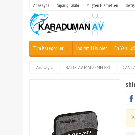
Anasayfa
Sipariş Takibi
Müşteri Hizmetleri
İleti
Tüm Kategoriler
İndirimli Ürünler
En Yeni Ür
Anasayfa
BALIK AV MALZEMELERİ
ÇANTA
shi
Ge