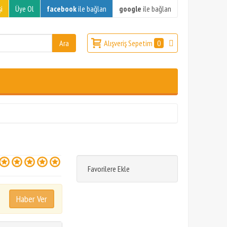
i
Üye Ol
facebook
ile bağlan
google
ile bağlan
Alışveriş Sepetim
0
Favorilere Ekle