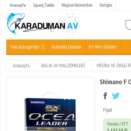
Anasayfa
Sipariş Takibi
Müşteri Hizmetleri
İletişim
Tüm Kategoriler
İndirimli Ürünler
En Yeni Ürünler
Anasayfa
BALIK AV MALZEMELERİ
MİSİNA VE ÖRGÜ İ
Shimano F O
Fiyat
Havale / EFT
1.157,10 TL