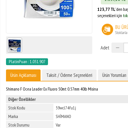
123,77 TL
'den ba
seçenekleri için
tık
Adet
PlatinPuan : 1.051.907
Ürün Açıklaması
Taksit / Ödeme Seçenekleri
Ürün Yorumları
Shimano F Ocea Leader Ex Fluoro 50mt 0.57mm 40lb Misina
Diğer Özellikler
Stok Kodu
59wcl74fu1j
Marka
SHİMANO
Stok Durumu
Var