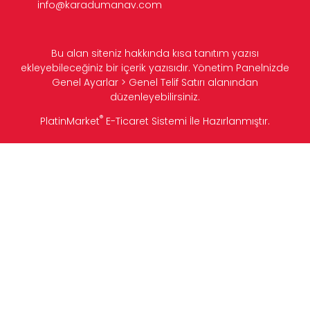
info@karadumanav.com
Bu alan siteniz hakkında kısa tanıtım yazısı
ekleyebileceğiniz bir içerik yazısıdır. Yönetim Panelnizde
Genel Ayarlar > Genel Telif Satırı alanından
düzenleyebilirsiniz.
®
PlatinMarket
E-Ticaret Sistemi
İle Hazırlanmıştır.