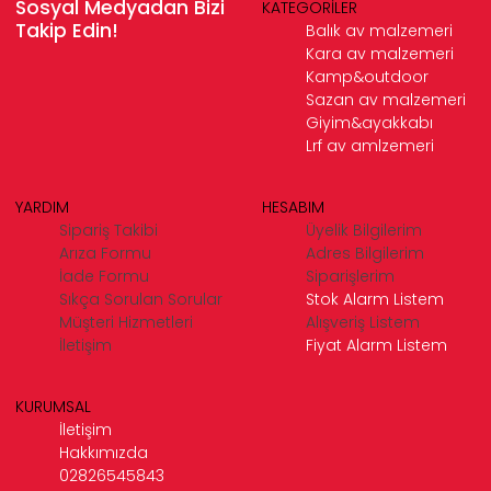
Sosyal Medyadan Bizi
KATEGORİLER
Takip Edin!
Balık av malzemeri
Kara av malzemeri
Kamp&outdoor
Sazan av malzemeri
Giyim&ayakkabı
Lrf av amlzemeri
YARDIM
HESABIM
Sipariş Takibi
Üyelik Bilgilerim
Arıza Formu
Adres Bilgilerim
İade Formu
Siparişlerim
Sıkça Sorulan Sorular
Stok Alarm Listem
Müşteri Hizmetleri
Alışveriş Listem
İletişim
Fiyat Alarm Listem
KURUMSAL
İletişim
Hakkımızda
02826545843