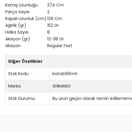
Kamış Uzunluğu
274 Cm
Parça Sayısı
2
Kapalı Uzunluk (cm)
139 Cm
Ağırlık (gr)
152 Gr
Halka Sayısı
8
Aksiyon (gr)
12-38 Gr
Aksiyon
Regular Fast
Diğer Özellikler
Stok Kodu
bstrsb90mh
Marka
SHİMANO
Stok Durumu
Bu ürün geçici olarak temin edilememe