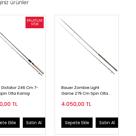
iniz ürünler
 Dictator 246 Cm 7-
Bauer Zombie Light
Spin Olta Kamışı
Game 279 Cm Spin Olta
Kamışı 7-22 Gr
50,00
TL
4.050,00
TL
ete Ekle
Satın Al
Sepete Ekle
Satın Al