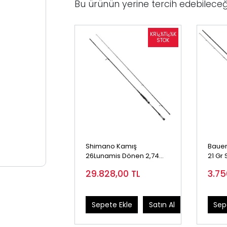
Bu ürünün yerine tercih edebileceğ
Shimano Kamış
Bauer
26Lunamis Dönen 2,74m
21 Gr 
9'0" 6-25g 2pc
29.828,00
TL
3.7
Sepete Ekle
Satın Al
Sep