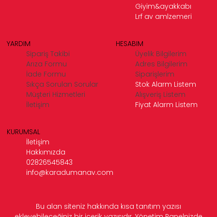
Giyim&ayakkabı
Lrf av amlzemeri
YARDIM
HESABIM
Sipariş Takibi
Üyelik Bilgilerim
Arıza Formu
Adres Bilgilerim
İade Formu
Siparişlerim
Sıkça Sorulan Sorular
Stok Alarm Listem
Müşteri Hizmetleri
Alışveriş Listem
İletişim
Fiyat Alarm Listem
KURUMSAL
İletişim
Hakkımızda
02826545843
info@karadumanav.com
Bu alan siteniz hakkında kısa tanıtım yazısı
ekleyebileceğiniz bir içerik yazısıdır. Yönetim Panelnizde