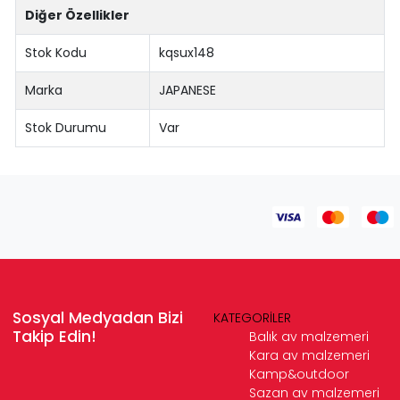
Diğer Özellikler
Stok Kodu
kqsux148
Marka
JAPANESE
Stok Durumu
Var
Sosyal Medyadan Bizi
KATEGORİLER
Takip Edin!
Balık av malzemeri
Kara av malzemeri
Kamp&outdoor
Sazan av malzemeri