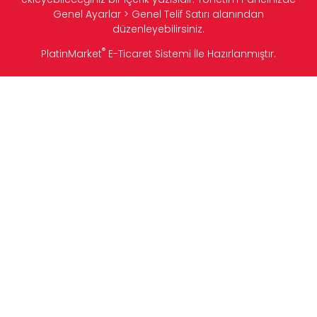
Genel Ayarlar > Genel Telif Satırı alanından
düzenleyebilirsiniz.
®
PlatinMarket
E-Ticaret Sistemi
İle Hazırlanmıştır.