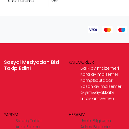
Stok Durumu
Var
Sosyal Medyadan Bizi
KATEGORİLER
Takip Edin!
Balık av malzemeri
Kara av malzemeri
Kamp&outdoor
Sazan av malzemeri
Giyim&ayakkabı
Lrf av amlzemeri
YARDIM
HESABIM
Sipariş Takibi
Üyelik Bilgilerim
Arıza Formu
Adres Bilgilerim