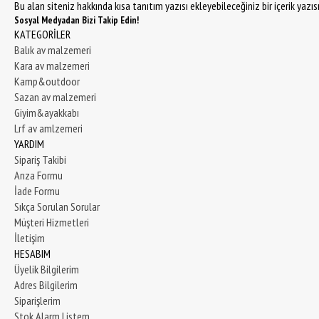
Bu alan siteniz hakkında kısa tanıtım yazısı ekleyebileceğiniz bir içerik yazı
Sosyal Medyadan Bizi Takip Edin!
KATEGORİLER
Balık av malzemeri
Kara av malzemeri
Kamp&outdoor
Sazan av malzemeri
Giyim&ayakkabı
Lrf av amlzemeri
YARDIM
Sipariş Takibi
Arıza Formu
İade Formu
Sıkça Sorulan Sorular
Müşteri Hizmetleri
İletişim
HESABIM
Üyelik Bilgilerim
Adres Bilgilerim
Siparişlerim
Stok Alarm Listem