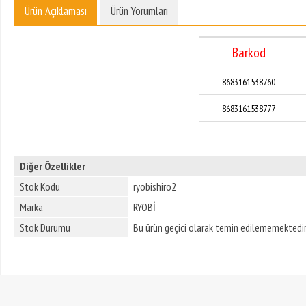
Ürün Açıklaması
Ürün Yorumları
Barkod
8683161538760
8683161538777
Diğer Özellikler
Stok Kodu
ryobishiro2
Marka
RYOBİ
Stok Durumu
Bu ürün geçici olarak temin edilememektedir