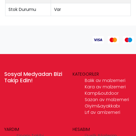
Stok Durumu
Var
Sosyal Medyadan Bizi
KATEGORİLER
Takip Edin!
Balık av malzemeri
Kara av malzemeri
Kamp&outdoor
Sazan av malzemeri
Giyim&ayakkabı
Lrf av amlzemeri
YARDIM
HESABIM
Sipariş Takibi
Üyelik Bilgilerim