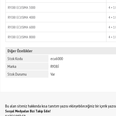
RYOBI ECUSIMA 3000
4 + 1
RYOBI ECUSIMA 4000
4 + 1
RYOBI ECUSIMA 6000
4 + 1
RYOBI ECUSIMA 8000
4 + 1
Diğer Özellikler
Stok Kodu
ecu6000
Marka
RYOBİ
Stok Durumu
Var
Bu alan siteniz hakkında kısa tanıtım yazısı ekleyebileceğiniz bir içerik yazı
Sosyal Medyadan Bizi Takip Edin!