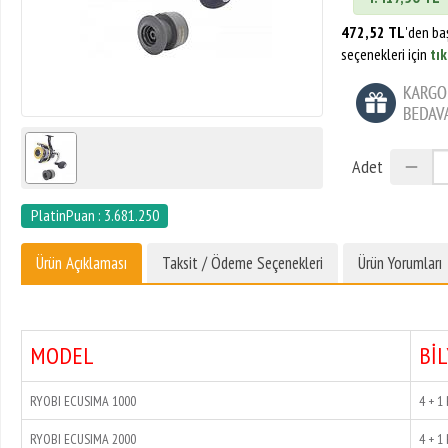
472,52 TL
'den ba
seçenekleri için
tık
Adet
PlatinPuan : 3.681.250
Ürün Açıklaması
Taksit / Ödeme Seçenekleri
Ürün Yorumları
MODEL
Bİ
RYOBI ECUSIMA 1000
4 + 1
RYOBI ECUSIMA 2000
4 + 1