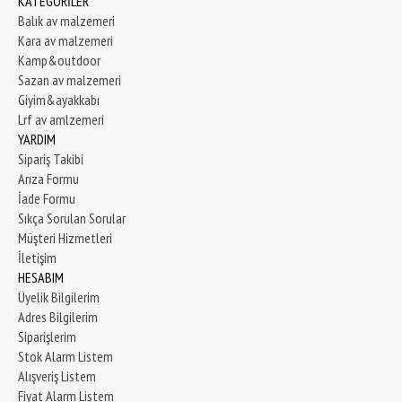
KATEGORİLER
Balık av malzemeri
Kara av malzemeri
Kamp&outdoor
Sazan av malzemeri
Giyim&ayakkabı
Lrf av amlzemeri
YARDIM
Sipariş Takibi
Arıza Formu
İade Formu
Sıkça Sorulan Sorular
Müşteri Hizmetleri
İletişim
HESABIM
Üyelik Bilgilerim
Adres Bilgilerim
Siparişlerim
Stok Alarm Listem
Alışveriş Listem
Fiyat Alarm Listem