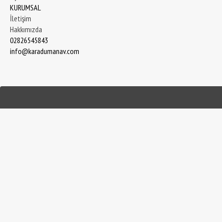
KURUMSAL
İletişim
Hakkımızda
02826545843
info@karadumanav.com