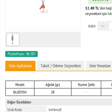
12,40 TL
'den baş
seçenekleri için
tık
Adet
PlatinPuan : 96.587
Ürün Açıklaması
Taksit / Ödeme Seçenekleri
Ürün Yorumları
Model
Ağırlık (gr)
Yüzme Şekli
BLUEFISH
28
-
Diğer Özellikler
Stok Kodu
behknry8