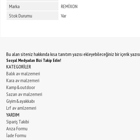
Marka
REMİXON
Stok Durumu
Var
Bu alan siteniz hakkında kısa tanıtım yazısı ekleyebileceğiniz bir içerik yazı
Sosyal Medyadan Bizi Takip Edin!
KATEGORİLER
Balık av malzemeri
Kara av malzemeri
Kamp&outdoor
Sazan av malzemeri
Giyim&ayakkabı
Lrf av amlzemeri
YARDIM
Sipariş Takibi
Arıza Formu
İade Formu