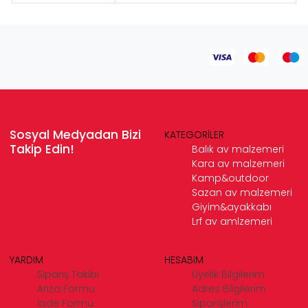
Sosyal Medyadan Bizi
KATEGORİLER
Takip Edin!
Balık av malzemeri
Kara av malzemeri
Kamp&outdoor
Sazan av malzemeri
Giyim&ayakkabı
Lrf av amlzemeri
YARDIM
HESABIM
Sipariş Takibi
Üyelik Bilgilerim
Arıza Formu
Adres Bilgilerim
İade Formu
Siparişlerim