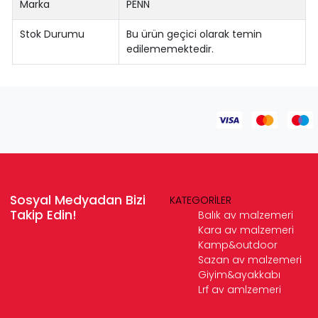
Marka
PENN
Stok Durumu
Bu ürün geçici olarak temin
edilememektedir.
Sosyal Medyadan Bizi
KATEGORİLER
Takip Edin!
Balık av malzemeri
Kara av malzemeri
Kamp&outdoor
Sazan av malzemeri
Giyim&ayakkabı
Lrf av amlzemeri