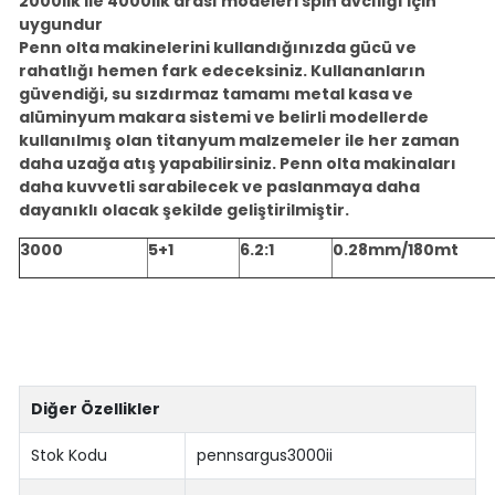
2000lik ile 4000lik arası modeleri spin avcılığı için
uygundur
Penn olta makinelerini kullandığınızda gücü ve
rahatlığı hemen fark edeceksiniz. Kullananların
güvendiği, su sızdırmaz tamamı metal kasa ve
alüminyum makara sistemi ve belirli modellerde
kullanılmış olan titanyum malzemeler ile her zaman
daha uzağa atış yapabilirsiniz. Penn olta makinaları
daha kuvvetli sarabilecek ve paslanmaya daha
dayanıklı olacak şekilde geliştirilmiştir.
3000
5+1
6.2:1
0.28mm/180mt
Diğer Özellikler
Stok Kodu
pennsargus3000ii