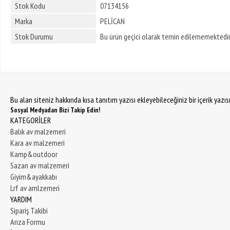
Stok Kodu
07134156
Marka
PELİCAN
Stok Durumu
Bu ürün geçici olarak temin edilememektedir
Bu alan siteniz hakkında kısa tanıtım yazısı ekleyebileceğiniz bir içerik yazı
Sosyal Medyadan Bizi Takip Edin!
KATEGORİLER
Balık av malzemeri
Kara av malzemeri
Kamp&outdoor
Sazan av malzemeri
Giyim&ayakkabı
Lrf av amlzemeri
YARDIM
Sipariş Takibi
Arıza Formu