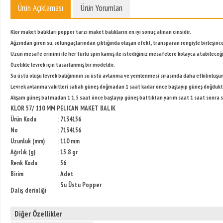
Ürün Açıklaması
Ürün Yorumları
Klor maket balıkları popper tarzı maket balıkların en iyi sonuç alınan cinsidir.
Ağzından giren su, solungaçlarından çıktığında oluşan efekt, transparan rengiyle birleşin
Uzun mesafe erinimi ile her türlü spin kamış ile istediğiniz mesafelere kolayca atabileceği
Özelikle levrek için tasarlanmış bir modeldir.
Su üstü oluşu levrek balığınının su üstü avlanma ve yemlenmesi sırasında daha etkilioluşu
Levrek avlanma vakitleri sabah güneş doğmadan 1 saat kadar önce başlayıp güneş doğdukt
Akşam güneş batmadan 1 1,5 saat önce başlayıp güneş battıktan yarım saat 1 saat sonra so
KLOR 57/ 110 MM PELICAN MAKET BALIK
Ürün Kodu
: 7134156
No
: 7134156
Uzunluk (mm)
: 110 mm
Ağırlık (g)
: 15.8 gr
Renk Kodu
: 56
Birim
: Adet
: Su Üstu Popper
Dalış derinliği
Diğer Özellikler