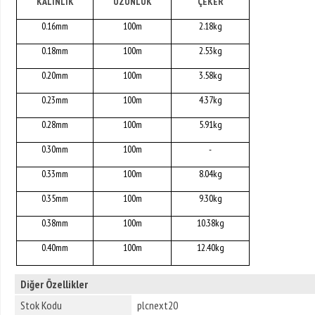
KALINLIK
UZUNLUK
ÇEKER
0.16mm
100m
2.18kg
0.18mm
100m
2.53kg
0.20mm
100m
3.58kg
0.23mm
100m
4.37kg
0.28mm
100m
5.91kg
0.30mm
100m
-
0.33mm
100m
8.04kg
0.35mm
100m
9.30kg
0.38mm
100m
10.38kg
0.40mm
100m
12.40kg
Diğer Özellikler
Stok Kodu
plcnext20