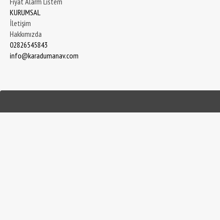
Fiyat Alarm Listem
KURUMSAL
İletişim
Hakkımızda
02826545843
info@karadumanav.com