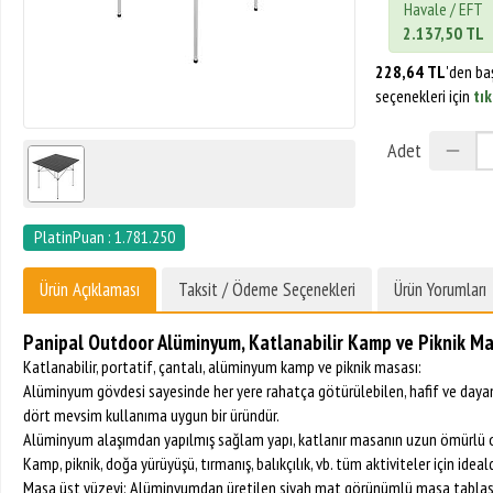
Havale / EFT
2.137,50 TL
228,64 TL
'den ba
seçenekleri için
tık
Adet
PlatinPuan : 1.781.250
Ürün Açıklaması
Taksit / Ödeme Seçenekleri
Ürün Yorumları
Panipal Outdoor Alüminyum, Katlanabilir Kamp ve Piknik Ma
Katlanabilir, portatif, çantalı, alüminyum kamp ve piknik masası:
Alüminyum gövdesi sayesinde her yere rahatça götürülebilen, hafif ve dayan
dört mevsim kullanıma uygun bir üründür.
Alüminyum alaşımdan yapılmış sağlam yapı, katlanır masanın uzun ömürlü o
Kamp, piknik, doğa yürüyüşü, tırmanış, balıkçılık, vb. tüm aktiviteler için ideald
Masa üst yüzeyi: Alüminyumdan üretilen siyah mat görünümlü masa tablası; su