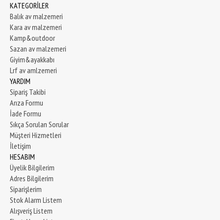
KATEGORİLER
Balık av malzemeri
Kara av malzemeri
Kamp&outdoor
Sazan av malzemeri
Giyim&ayakkabı
Lrf av amlzemeri
YARDIM
Sipariş Takibi
Arıza Formu
İade Formu
Sıkça Sorulan Sorular
Müşteri Hizmetleri
İletişim
HESABIM
Üyelik Bilgilerim
Adres Bilgilerim
Siparişlerim
Stok Alarm Listem
Alışveriş Listem