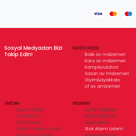
Sosyal Medyadan Bizi
KATEGORİLER
Takip Edin!
Balık av malzemeri
Kara av malzemeri
Kamp&outdoor
Sazan av malzemeri
Giyim&ayakkabı
Lrf av amlzemeri
YARDIM
HESABIM
Sipariş Takibi
Üyelik Bilgilerim
Arıza Formu
Adres Bilgilerim
İade Formu
Siparişlerim
Sıkça Sorulan Sorular
Stok Alarm Listem
Müşteri Hizmetleri
Alışveriş Listem