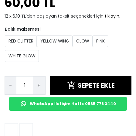
60,00 TL
6,10 TL
'den başlayan taksit seçenekleri için
tıklayın.
Balık malzemesi
RED GLITTER
YELLOW WING
GLOW
PINK
WHITE GLOW
SEPETE EKLE
-
+
WhatsApp İletişim Hattı: 0535 778 3440