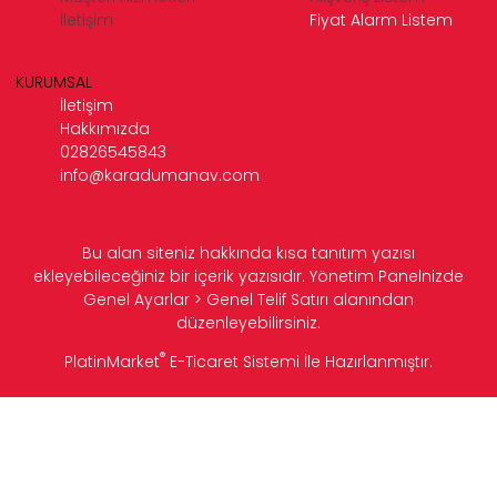
İletişim
Fiyat Alarm Listem
KURUMSAL
İletişim
Hakkımızda
02826545843
info@karadumanav.com
Bu alan siteniz hakkında kısa tanıtım yazısı
ekleyebileceğiniz bir içerik yazısıdır. Yönetim Panelnizde
Genel Ayarlar > Genel Telif Satırı alanından
düzenleyebilirsiniz.
®
PlatinMarket
E-Ticaret Sistemi
İle Hazırlanmıştır.