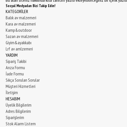
Bu alan siteniz hakkında kısa tanıtım yazısı ekleyebileceğiniz bir içerik yazı
Sosyal Medyadan Bizi Takip Edin!
KATEGORİLER
Balık av malzemeri
Kara av malzemeri
Kamp&outdoor
Sazan av malzemeri
Giyim&ayakkabı
Lrf av amlzemeri
YARDIM
Sipariş Takibi
Arıza Formu
İade Formu
Sıkça Sorulan Sorular
Müşteri Hizmetleri
İletişim
HESABIM
Üyelik Bilgilerim
Adres Bilgilerim
Siparişlerim
Stok Alarm Listem