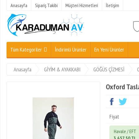
Anasayfa
Sipariş Takibi
Müşteri Hizmetleri
İletişim
Tüm Kategoriler
İndirimli Ürünler
En Yeni Ürünler
Anasayfa
GİYİM & AYAKKABI
GÖĞÜS ÇİZMESİ
Oxford Tasl
Fiyat
Havale / EFT
3.657,50 TL