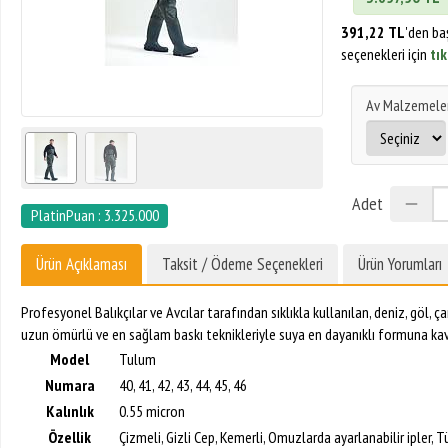
391,22 TL
'den ba
seçenekleri için
tık
Av Malzemeler
Adet
PlatinPuan : 3.325.000
Ürün Açıklaması
Taksit / Ödeme Seçenekleri
Ürün Yorumları
Profesyonel Balıkçılar ve Avcılar tarafından sıklıkla kullanılan, deniz, göl
uzun ömürlü ve en sağlam baskı teknikleriyle suya en dayanıklı formuna ka
Model
Tulum
Numara
40, 41, 42, 43, 44, 45, 46
Kalınlık
0.55 micron
Özellik
Çizmeli, Gizli Cep, Kemerli, Omuzlarda ayarlanabilir ipler, 