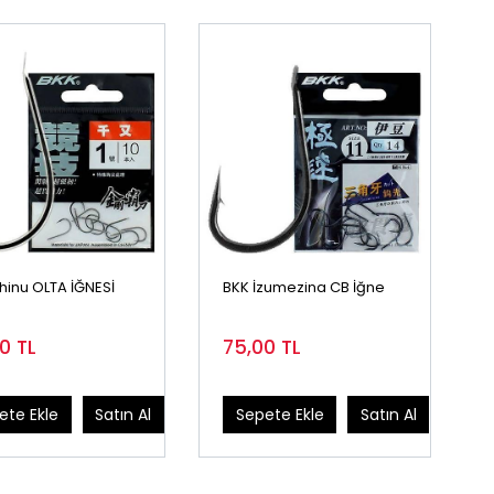
hinu OLTA İĞNESİ
BKK İzumezina CB İğne
00
TL
75,00
TL
ete Ekle
Satın Al
Sepete Ekle
Satın Al