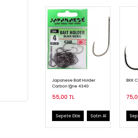
Japanese Bait Holder
BKK C
Carbon İğne 4340
55,00
TL
75,
Sepete Ekle
Satın Al
Sep