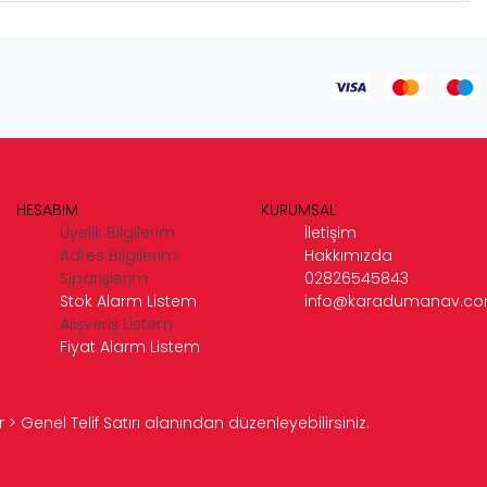
HESABIM
KURUMSAL
Üyelik Bilgilerim
İletişim
Adres Bilgilerim
Hakkımızda
Siparişlerim
02826545843
Stok Alarm Listem
info@karadumanav.c
Alışveriş Listem
Fiyat Alarm Listem
> Genel Telif Satırı alanından düzenleyebilirsiniz.