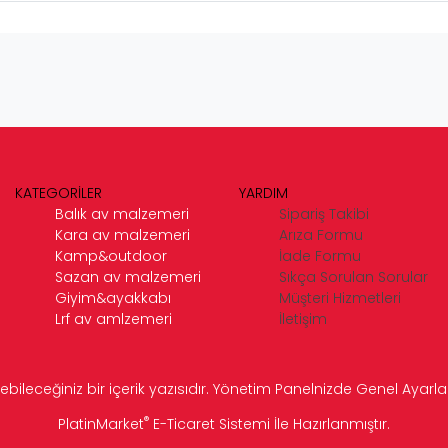
KATEGORİLER
YARDIM
Balık av malzemeri
Sipariş Takibi
Kara av malzemeri
Arıza Formu
Kamp&outdoor
İade Formu
Sazan av malzemeri
Sıkça Sorulan Sorular
Giyim&ayakkabı
Müşteri Hizmetleri
Lrf av amlzemeri
İletişim
ebileceğiniz bir içerik yazısıdır. Yönetim Panelnizde Genel Ayarlar 
®
PlatinMarket
E-Ticaret Sistemi
İle Hazırlanmıştır.