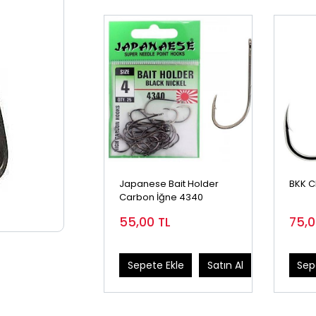
Japanese Bait Holder
BKK C
Carbon İğne 4340
55,00
TL
75,
Sepete Ekle
Satın Al
Sep