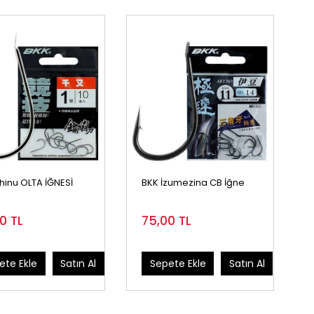
hinu OLTA İĞNESİ
BKK İzumezina CB İğne
00
TL
75,00
TL
ete Ekle
Satın Al
Sepete Ekle
Satın Al