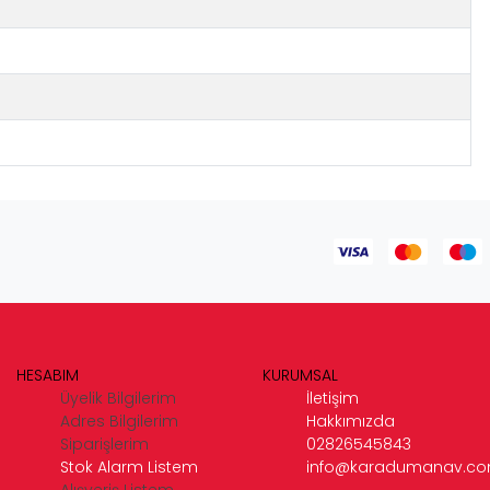
HESABIM
KURUMSAL
Üyelik Bilgilerim
İletişim
Adres Bilgilerim
Hakkımızda
Siparişlerim
02826545843
Stok Alarm Listem
info@karadumanav.c