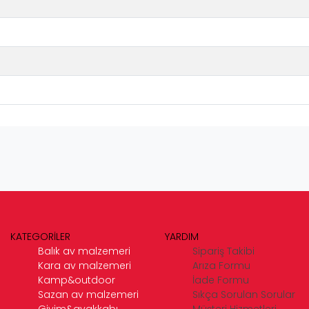
KATEGORİLER
YARDIM
Balık av malzemeri
Sipariş Takibi
Kara av malzemeri
Arıza Formu
Kamp&outdoor
İade Formu
Sazan av malzemeri
Sıkça Sorulan Sorular