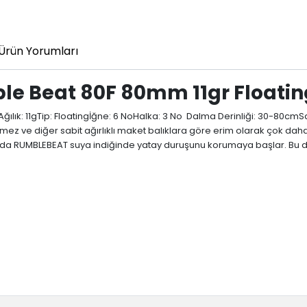
Ürün Yorumları
e Beat 80F 80mm 11gr Floatin
k: 11gTip: Floatingİğne: 6 NoHalka: 3 No Dalma Derinliği: 30-80cmSabit 
ve diğer sabit ağırlıklı maket balıklara göre erim olarak çok daha uzu
da RUMBLEBEAT suya indiğinde yatay duruşunu korumaya başlar. Bu dur