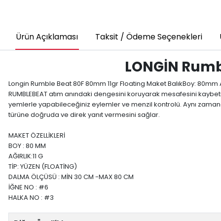
Ürün Açıklaması
Taksit / Ödeme Seçenekleri
LONGİN Rumbl
Longin Rumble Beat 80F 80mm 11gr Floating Maket BalıkBoy: 80mm Ağılı
RUMBLEBEAT atım anındaki dengesini koruyarak mesafesini kaybetmez 
yemlerle yapabileceğiniz eylemler ve menzil kontrolü. Aynı zaman
türüne doğruda ve direk yanıt vermesini sağlar.
MAKET ÖZELLİKLERİ
BOY : 80 MM
AĞIRLIK:11 G
TİP: YÜZEN (FLOATİNG)
DALMA ÖLÇÜSÜ : MİN 30 CM -MAX 80 CM
İĞNE NO : #6
HALKA NO : #3