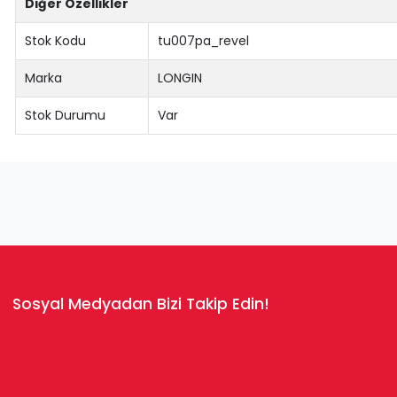
Diğer Özellikler
Stok Kodu
tu007pa_revel
Marka
LONGIN
Stok Durumu
Var
Sosyal Medyadan Bizi Takip Edin!