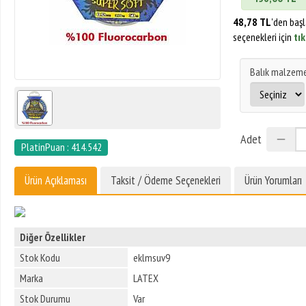
48,78 TL
'den baş
seçenekleri için
tık
Balık malzeme
Adet
PlatinPuan : 414.542
Ürün Açıklaması
Taksit / Ödeme Seçenekleri
Ürün Yorumları
Diğer Özellikler
Stok Kodu
eklmsuv9
Marka
LATEX
Stok Durumu
Var