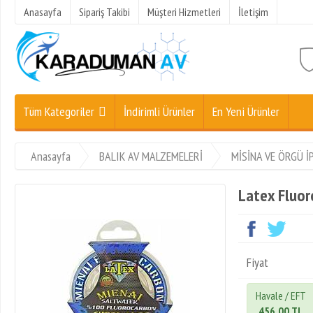
Anasayfa
Sipariş Takibi
Müşteri Hizmetleri
İletişim
Tüm Kategoriler
İndirimli Ürünler
En Yeni Ürünler
Anasayfa
BALIK AV MALZEMELERİ
MİSİNA VE ÖRGÜ İ
Latex Fluo
Fiyat
Havale / EFT
456,00 TL