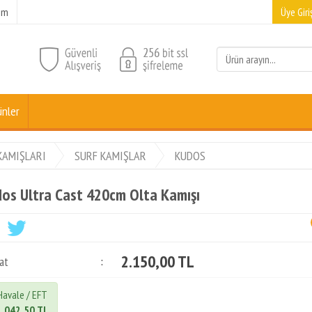
şim
Üye Giriş
ünler
KAMIŞLARI
SURF KAMIŞLAR
KUDOS
os Ultra Cast 420cm Olta Kamışı
2.150,00 TL
at
:
Havale / EFT
2.042,50 TL