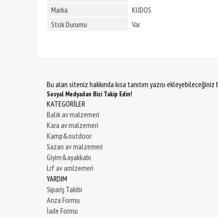
Marka
KUDOS
Stok Durumu
Var
Bu alan siteniz hakkında kısa tanıtım yazısı ekleyebileceğiniz b
Sosyal Medyadan Bizi Takip Edin!
KATEGORİLER
Balık av malzemeri
Kara av malzemeri
Kamp&outdoor
Sazan av malzemeri
Giyim&ayakkabı
Lrf av amlzemeri
YARDIM
Sipariş Takibi
Arıza Formu
İade Formu