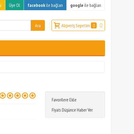
i
Üye Ol
facebook
ile bağlan
google
ile bağlan
Alışveriş Sepetim
0
Favorilere Ekle
Fiyatı Düşünce Haber Ver