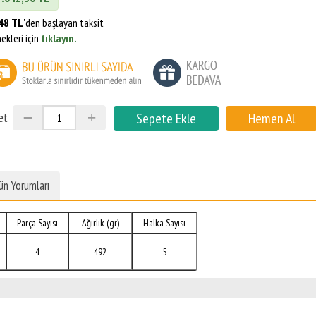
48 TL
'den başlayan taksit
ekleri için
tıklayın.
et
ün Yorumları
Parça Sayısı
Ağırlık (gr)
Halka Sayısı
4
492
5