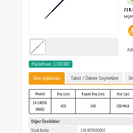
218,
seçen
Ad
PlatinPuan : 1.702.087
Ürün Açıklaması
Taksit / Ödeme Seçenekleri
Ür
Model
Boy (cm)
Kapalı Boy (cm)
Atar (gr)
14-14038-
420
140
200 MAX
00002
Diğer Özellikler
Stok Kodu
141403800002