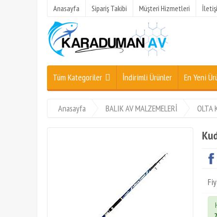
Anasayfa
Sipariş Takibi
Müşteri Hizmetleri
İleti
Tüm Kategoriler
İndirimli Ürünler
En Yeni Ür
Anasayfa
BALIK AV MALZEMELERİ
OLTA 
Kud
Fiy