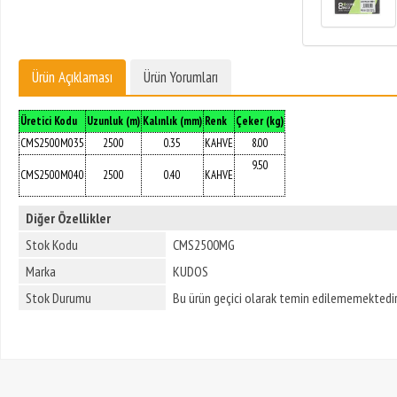
Ürün Açıklaması
Ürün Yorumları
Üretici Kodu
Uzunluk (m)
Kalınlık (mm)
Renk
Çeker (kg)
CMS2500M035
2500
0.35
KAHVE
8.00
9.50
CMS2500M040
2500
0.40
KAHVE
Diğer Özellikler
Stok Kodu
CMS2500MG
Marka
KUDOS
Stok Durumu
Bu ürün geçici olarak temin edilememektedir