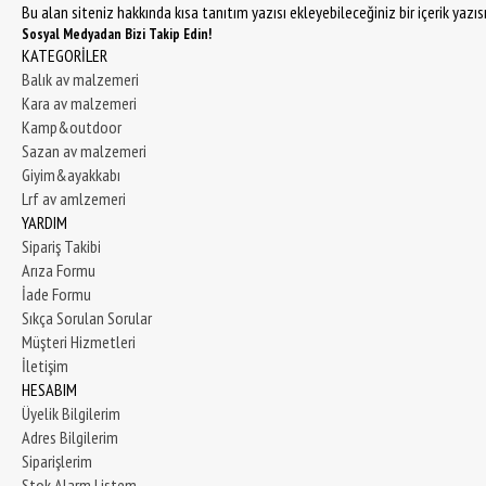
Bu alan siteniz hakkında kısa tanıtım yazısı ekleyebileceğiniz bir içerik yazı
Sosyal Medyadan Bizi Takip Edin!
KATEGORİLER
Balık av malzemeri
Kara av malzemeri
Kamp&outdoor
Sazan av malzemeri
Giyim&ayakkabı
Lrf av amlzemeri
YARDIM
Sipariş Takibi
Arıza Formu
İade Formu
Sıkça Sorulan Sorular
Müşteri Hizmetleri
İletişim
HESABIM
Üyelik Bilgilerim
Adres Bilgilerim
Siparişlerim
Stok Alarm Listem